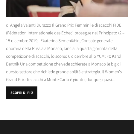
di Angela Valenti Durazzo Il Grand Prix Femminile di scacchi FIDE
(Fédération Internationale des Échec) prosegue nel Principato (2 –
15 dicembre 2019). Ekaterina Semenikhin, Console generale
onoraria della Russia a Monaco, lancia la quarta giornata della
competizione di scacchi, lo scorso 6 dicembre allo YCM; Ft: Karol
Bartnik Una competizione che vede schierate a Monaco le big di
questo settore che richiede grande abilità e strategia. Il Women's
Grand Prix di scacchi a Monte Carlo è giunto, dunque, quasi...
SCOPRI DI PIÙ