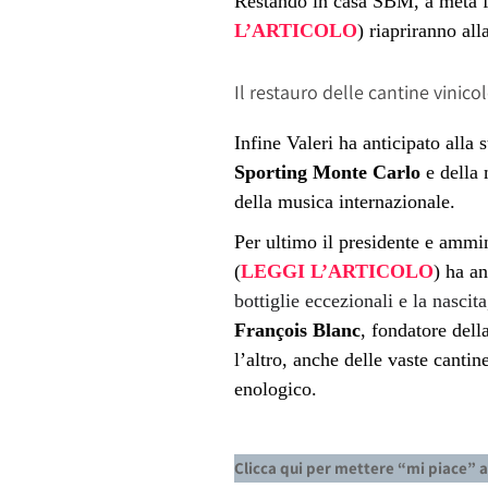
Restando in casa SBM, a metà fe
L’ARTICOLO
) riapriranno all
Il restauro delle cantine vinicol
Infine Valeri ha anticipato alla
Sporting Monte Carlo
e della 
della musica internazionale.
Per ultimo il
presidente e ammin
(
LEGGI L’ARTICOLO
) ha an
bottiglie eccezionali e la nascit
François Blanc
, fondatore dell
l’altro, anche delle vaste cantin
enologico.
Clicca qui per mettere “mi piace” 