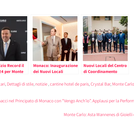
zio Record il
Monaco: Inaugurazione
Nuovi Locali del Centro
4 per Monte
dei Nuovi Locali
di Coordinamento
BM
dell’Ufficio di Medicina
Gerontologico di
del Lavoro
Monaco
ari
,
Dettagli di stile
,
notizie
,
cantine hotel de paris
,
Crystal Bar
,
Monte Carl
acci nel Principato di Monaco con “Vengo Anch’io”. Applausi per la Perfor
Monte Carlo: Asta Wannenes di Gioielli