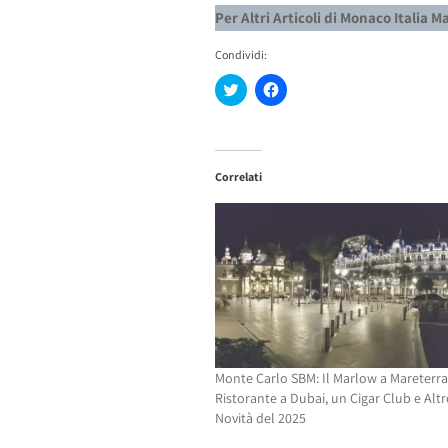
Per Altri Articoli di Monaco Italia 
Condividi:
Fai
Fai
clic
clic
qui
per
per
condividere
condividere
su
su
Facebook
Twitter
(Si
Correlati
(Si
apre
apre
in
in
una
una
nuova
nuova
finestra)
finestra)
Monte Carlo SBM: Il Marlow a Mareterra
Ristorante a Dubai, un Cigar Club e Altro
Novità del 2025