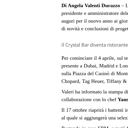
Di Angela Valenti Durazzo
– L
presidente e amministratore de
auguri per il nuovo anno ai gior
di
novità e conclusioni di progett
Il Crystal Bar diventa ristoran
Per cominciare il 4 aprile, sul t
presente a Dubai, Madrid e Londr
sulla Piazza del Casin
ò
di Monte
Chopard, Tag Heuer, Tiffany & Co
Valeri ha informato la stampa di 
collaborazione con lo chef
Yann
Il 17 ottobre riaprirà i battenti 
al quale si aggiungerà una selez