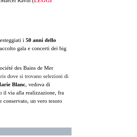
 Marcel Ravin (
LEGGI
esteggiati i
50 anni dello
 accolto gala e concerti dei big
Société des Bains de Mer
ris dove si trovano selezioni di
rie Blanc
, vedova di
l via alla realizzazione, fra
he conservato, un vero tesoro