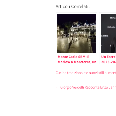
Articoli Correlati:
Monte Carlo SBM: Il
Un Eserci
Marlow a Mareterra, un
2023-202
Ristorante a Dubai, un
Carlo S
Cigar Club e Altro fra le
Cucina tradizionale e nuovi stili aliment
Novità del 2025
Post
←
Giorgio Verdelli Racconta Enzo Jann
navigation