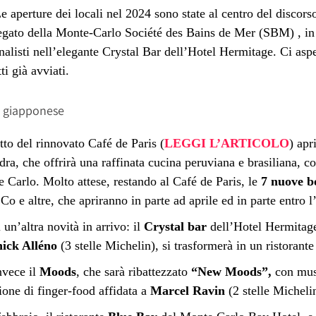
e aperture dei locali nel 2024 sono state al centro del discor
legato della Monte-Carlo Société des Bains de Mer (SBM)
, in
nalisti nell’elegante Crystal Bar dell’Hotel Hermitage.
Ci asp
i già avviati.
te giapponese
etto del rinnovato Café de Paris (
LEGGI L’ARTICOLO
) apr
a, che offrirà una raffinata cucina peruviana e brasiliana, co
 Carlo. Molto attese, restando al Café de Paris, le
7 nuove b
 e altre, che apriranno in parte ad aprile ed in parte entro l
un’altra novità in arrivo: il
Crystal bar
dell’Hotel Hermitage
ick Alléno
(3 stelle Michelin), si trasformerà in un ristorant
invece il
Moods
, che sarà ribattezzato
“New Moods”,
con mus
ione di finger-food affidata a
Marcel Ravin
(2 stelle Micheli