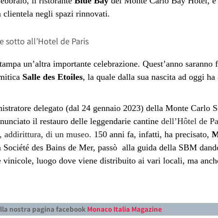
bbraio, il ristorante
Blue Bay
del Monte Carlo Bay Hotel, e
a clientela negli spazi rinnovati.
e sotto all’Hotel de Paris
 stampa un’altra importante celebrazione. Quest’anno saranno f
mitica
Salle des Etoiles
, la quale dalla sua nascita ad oggi ha
istratore delegato (dal 24 gennaio 2023) della Monte Carlo 
nunciato il restauro delle leggendarie
cantine
dell’Hôtel de Pa
a, addirittura, di un museo.
150 anni fa, infatti, ha precisato,
Ma
a Société des Bains de Mer, pass
ò
alla guida della SBM dando i
e vinicole, luogo dove viene distribuito ai vari locali, ma anc
alla nostra pagina facebook
Monaco Italia Magazine