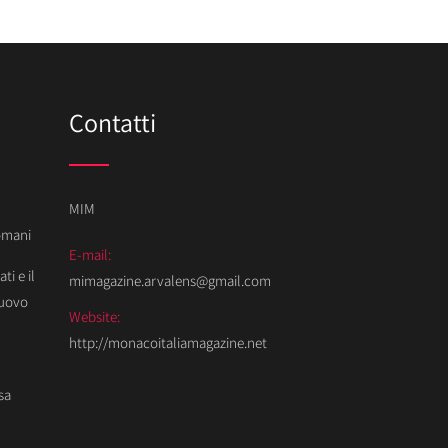
Contatti
MIM
Domani
E-mail:
ti e il
mimagazine.arvalens@gmail.com
Nuovo
Website:
http://monacoitaliamagazine.net
sa