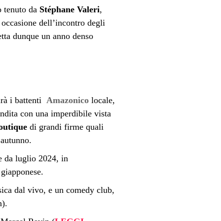
so tenuto da
Stéphane Valeri
,
 occasione dell’incontro degli
etta dunque un anno
denso
irà i battenti
Amazonico
locale,
ndita con una imperdibile vista
outique
di grandi firme quali
’autunno.
 da luglio 2024, in
e giapponese.
ica dal vivo, e un comedy club,
n).