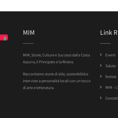
MIM
Link R
MIM, Storie, Culture e Successi dalla Costa
Eventi
Azzurra, il Principato e la Riviera.
Salute
Raccontiamo storie di stile, sostenibilità e
Notizie
interviste a personalità locali con un tocco
MIM – L
di arte e letteratura.
Contatt