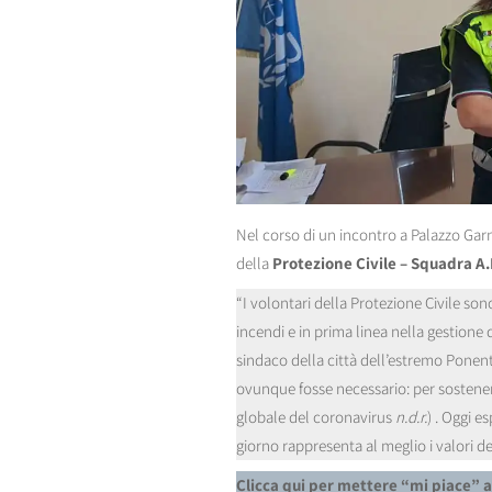
Nel corso di un incontro a Palazzo Garni
della
Protezione Civile – Squadra A.
“I volontari della Protezione Civile sono
incendi e in prima linea nella gestione
sindaco della città dell’estremo Ponente
ovunque fosse necessario: per sostenere 
globale del coronavirus
n.d.r.
) . Oggi e
giorno rappresenta al meglio i valori dell
Clicca qui per mettere “mi piace” 