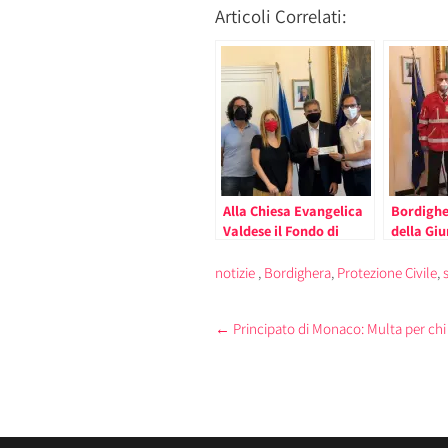
Articoli Correlati:
Alla Chiesa Evangelica
Bordighe
Valdese il Fondo di
della Gi
Solidarietà della Giunta
alla Cro
Comunale di
notizie
,
Bordighera
,
Protezione Civile
,
Bordighera
Post
←
Principato di Monaco: Multa per chi
navigation