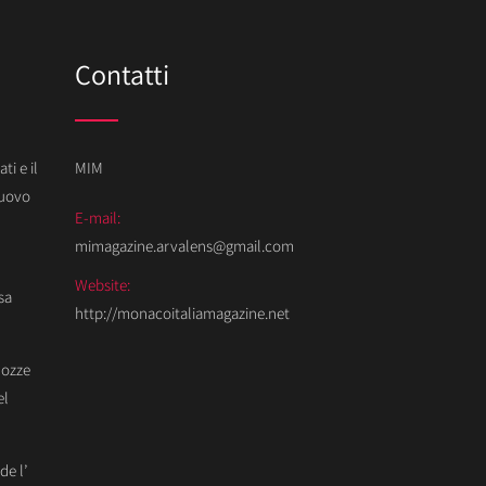
Contatti
ti e il
MIM
Nuovo
E-mail:
mimagazine.arvalens@gmail.com
Website:
sa
http://monacoitaliamagazine.net
Nozze
el
de l’