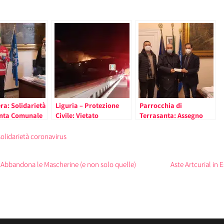
ra: Solidarietà
Liguria – Protezione
Parrocchia di
unta Comunale
Civile: Vietato
Terrasanta: Assegno
ce Rossa
Accendere Fuochi,
della Giunta di
Stato di Grave
Bordighera
solidarietà coronavirus
Pericolosità Incendi
Boschivi (comunicato
 Abbandona le Mascherine (e non solo quelle)
Aste Artcurial in
Ventimiglia)