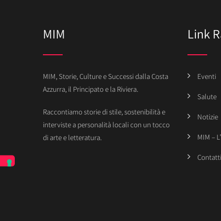
MIM
Link R
MIM, Storie, Culture e Successi dalla Costa
Eventi
Azzurra, il Principato e la Riviera.
Salute
Raccontiamo storie di stile, sostenibilità e
Notizie
interviste a personalità locali con un tocco
MIM – L
di arte e letteratura.
Contatt