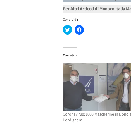
Per Altri Articoli di Monaco Italia 
Condividi:
Fai
Fai
clic
clic
qui
per
per
condividere
condividere
su
su
Facebook
Twitter
(Si
Correlati
(Si
apre
apre
in
in
una
una
nuova
nuova
finestra)
finestra)
Coronavirus: 1000 Mascherine in Dono 
Bordighera