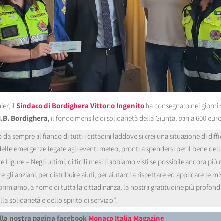
er, il
Sindaco di Bordighera Vittorio Ingenito
ha consegnato nei giorni 
I.B. Bordighera
, il fondo mensile di solidarietà della Giunta, pari a 600 euro
 da sempre al fianco di tutti i cittadini laddove si crei una situazione di diff
 delle emergenze legate agli eventi meteo, pronti a spendersi per il bene d
 Ligure – Negli ultimi, difficili mesi li abbiamo visti se possibile ancora più
gli anziani, per distribuire aiuti, per aiutarci a rispettare ed applicare le
sprimiamo, a nome di tutta la cittadinanza, la nostra gratitudine più profon
a solidarietà e dello spirito di servizio”.
alla nostra pagina facebook
Monaco Italia Magazine