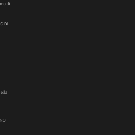
ano di
O DI
della
ONO