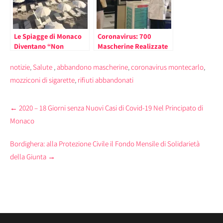
Le Spiagge di Monaco
Coronavirus: 700
Diventano “Non
Mascherine Realizzate
Fumatori” (con zone
da Daphné di Sanremo
delimitate per chi
“aiutiamo fino a
notizie
,
Salute
,
abbandono mascherine
,
coronavirus montecarlo
,
fuma)
quando l’Italia non si
mozziconi di sigarette
,
rifiuti abbandonati
rialzerà più forte di
prima” – 2020
Post
←
2020 – 18 Giorni senza Nuovi Casi di Covid-19 Nel Principato di
navigation
Monaco
Bordighera: alla Protezione Civile il Fondo Mensile di Solidarietà
della Giunta
→