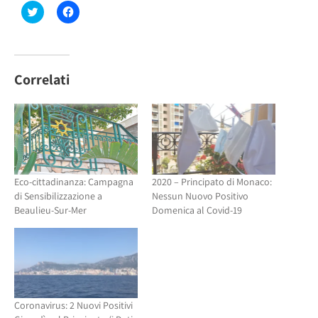
Fai
Fai
clic
clic
qui
per
per
condividere
condividere
su
su
Facebook
Twitter
(Si
(Si
apre
Correlati
apre
in
in
una
una
nuova
nuova
finestra)
finestra)
Eco-cittadinanza: Campagna
2020 – Principato di Monaco:
di Sensibilizzazione a
Nessun Nuovo Positivo
Beaulieu-Sur-Mer
Domenica al Covid-19
Coronavirus: 2 Nuovi Positivi