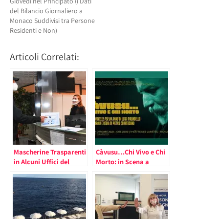
Giovedì nel Principato (i Dati
del Bilancio Giornaliero a
Monaco Suddivisi tra Persone
Residenti e Non)
Articoli Correlati:
Mascherine Trasparenti
Càvusu…Chi Vivo e Chi
in Alcuni Uffici del
Morto: in Scena a
Principato Per
Monaco i Personaggi di
Comunicare Meglio con
Pirandello
Chi Non Ci Sente