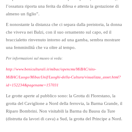
l’ossatura riporta una ferita da difesa e attesta la gestazione di
almeno un figlio”.
E nonostante la distanza che ci separa dalla preistoria, la donna
che viveva nei Balzi, con il suo ornamento sul capo, ed il
braccialetto rinvenuto intorno ad una gamba, sembra mostrare
una femminilità che va oltre al tempo.
Per informazioni sul museo si veda:
http://www.beniculturali.it/mibac/opencms/MiBAC/sito-
MiBAC/Luogo/MibacUnif/Luoghi-della-Cultura/visualizza_asset.html?
id=152234&pagename=157031
Le grotte aperte al pubblico sono: la Grotta di Florestano, la
grotta del Caviglione a Nord della ferrovia, la Barma Grande, il
Riparo Bombrini. Non visitabili la Barma du Bausu da Ture
(distrutta da lavori di cava) a Sud, la grotta del Principe a Nord.