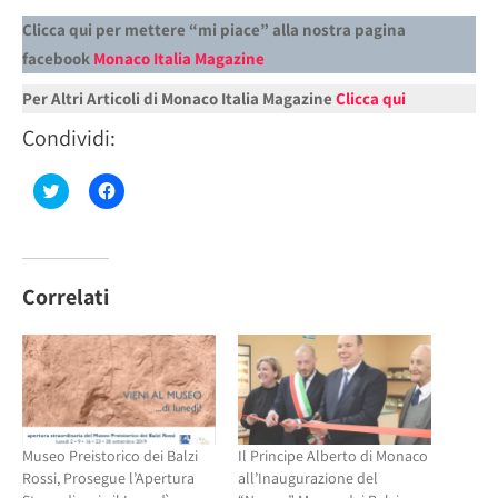
Clicca qui per mettere “mi piace” alla nostra pagina
facebook
Monaco Italia Magazine
Per Altri Articoli di Monaco Italia Magazine
Clicca qui
Condividi:
Fai
Fai
clic
clic
qui
per
per
condividere
condividere
su
su
Facebook
Twitter
(Si
(Si
apre
Correlati
apre
in
in
una
una
nuova
nuova
finestra)
finestra)
Museo Preistorico dei Balzi
Il Principe Alberto di Monaco
Rossi, Prosegue l’Apertura
all’Inaugurazione del