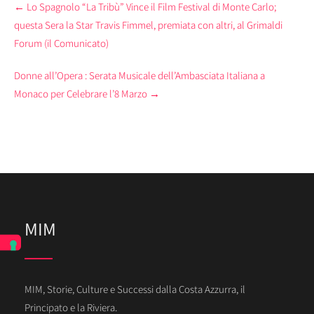
←
Lo Spagnolo “La Tribù” Vince il Film Festival di Monte Carlo;
navigation
questa Sera la Star Travis Fimmel, premiata con altri, al Grimaldi
Forum (il Comunicato)
Donne all’Opera : Serata Musicale dell’Ambasciata Italiana a
Monaco per Celebrare l’8 Marzo
→
MIM
MIM, Storie, Culture e Successi dalla Costa Azzurra, il
Principato e la Riviera.