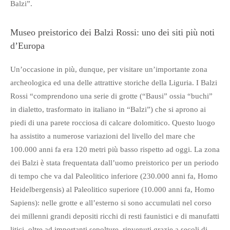
Balzi”.
Museo preistorico dei Balzi Rossi: uno dei siti più noti
d’Europa
Un’occasione in più, dunque, per visitare un’importante zona
archeologica ed una delle attrattive storiche della Liguria.
I Balzi
Rossi “comprendono una serie di grotte (“Bausi” ossia “buchi”
in dialetto, trasformato in italiano in “Balzi”) che si aprono ai
piedi di una parete rocciosa di calcare dolomitico. Questo luogo
ha assistito a numerose variazioni del livello del mare che
100.000 anni fa era 120 metri più basso rispetto ad oggi. La zona
dei Balzi è stata frequentata dall’uomo preistorico per un periodo
di tempo che va dal Paleolitico inferiore (230.000 anni fa, Homo
Heidelbergensis) al Paleolitico superiore (10.000 anni fa, Homo
Sapiens): nelle grotte e all’esterno si sono accumulati nel corso
dei millenni grandi depositi ricchi di resti faunistici e di manufatti
litici, oltre ad importanti sepolture, rinvenuti grazie a secoli di