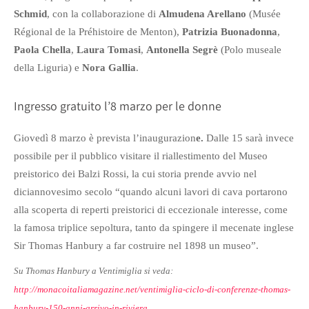
Schmid
, con la collaborazione di
Almudena Arellano
(Musée
Régional de la Préhistoire de Menton),
Patrizia Buonadonna
,
Paola Chella
,
Laura Tomasi
,
Antonella Segrè
(Polo museale
della Liguria) e
Nora Gallia
.
Ingresso gratuito l’8 marzo per le donne
Giovedì 8 marzo è prevista l’inaugurazion
e.
Dalle 15 sarà invece
possibile per il pubblico visitare il riallestimento
del Museo
preistorico dei Balzi Rossi, la cui storia prende avvio nel
diciannovesimo secolo “quando alcuni lavori di cava portarono
alla scoperta di reperti preistorici di eccezionale interesse, come
la famosa triplice sepoltura, tanto da spingere il mecenate inglese
Sir Thomas Hanbury a far costruire nel 1898 un museo”.
Su Thomas Hanbury a Ventimiglia si veda:
http://monacoitaliamagazine.net/ventimiglia-ciclo-di-conferenze-thomas-
hanbury-150-anni-arrivo-in-riviera