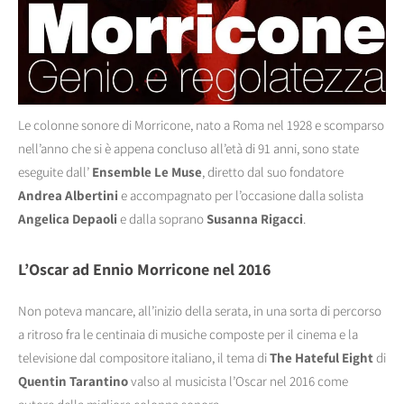
Le colonne sonore di Morricone, nato a Roma nel 1928 e scomparso
nell’anno che si è appena concluso all’età di 91 anni, sono state
eseguite dall’
Ensemble Le Muse
, diretto dal suo fondatore
Andrea Albertini
e accompagnato per l’occasione dalla solista
Angelica Depaoli
e dalla soprano
Susanna Rigacci
.
L’Oscar ad Ennio Morricone nel 2016
Non poteva mancare, all’inizio della serata, in una sorta di percorso
a ritroso fra le centinaia di musiche composte per il cinema e la
televisione dal compositore italiano, il tema di
The Hateful Eight
di
Quentin Tarantino
valso al musicista l’Oscar nel 2016 come