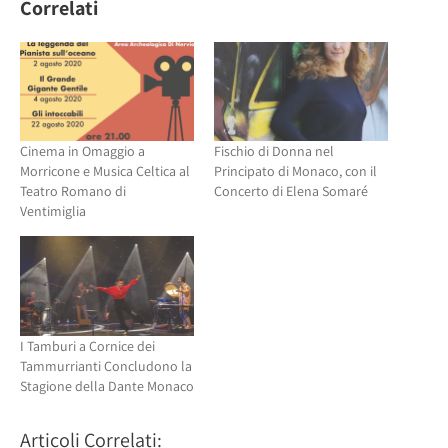
(Si
apre
Correlati
apre
in
in
una
una
nuova
nuova
finestra)
finestra)
Cinema in Omaggio a
Fischio di Donna nel
Morricone e Musica Celtica al
Principato di Monaco, con il
Teatro Romano di
Concerto di Elena Somaré
Ventimiglia
I Tamburi a Cornice dei
Tammurrianti Concludono la
Stagione della Dante Monaco
Articoli Correlati: