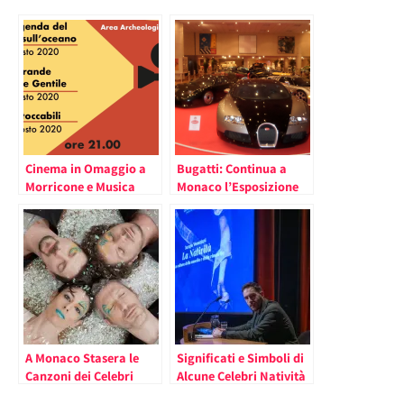
Cinema in Omaggio a
Bugatti: Continua a
Morricone e Musica
Monaco l’Esposizione
Celtica al Teatro
dei Celebri Veicoli
Romano di Ventimiglia
A Monaco Stasera le
Significati e Simboli di
Canzoni dei Celebri
Alcune Celebri Natività
Cantautori Italiani per
illustrati da Jacopo