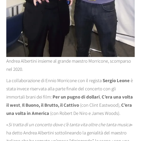
Andrea Albertini insieme al grande maestro Morricone, scomparso
nel 2020.
La collaborazione di Ennio Morricone con il regista
Sergio Leone
è
stata invece riservata alla parte finale del concerto con gli
immortali brani dei film:
Per un pugno di dollari
,
C’era una volta
il west
,
Il Buono, il Brutto, il Cattivo
(con Clint Eastwood),
C’era
una volta in America
(con Robert De Niro e James Woods).
«
Si tratta di un concerto dove c’è tanta vita oltre che tanta musica
»
ha detto Andrea Albertini sottolineando la genialità del maestro
italiano che ha segnato un’epoca “dipingendo” le scene «
con una