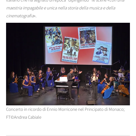
maestria impagabile e unica nella storia della musica e della
cinematografia
».
Concerto in ricordo di Ennio Morricone nel Principato di Monaco;
FT©Andrea Cabiale