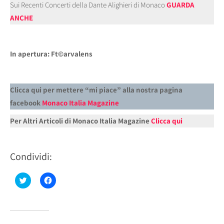
Sui Recenti Concerti della Dante Alighieri di Monaco
GUARDA
ANCHE
In apertura: Ft©arvalens
Clicca qui per mettere “mi piace” alla nostra pagina
facebook
Monaco Italia Magazine
Per Altri Articoli di Monaco Italia Magazine
Clicca qui
Condividi:
Fai
Fai
clic
clic
qui
per
per
condividere
condividere
su
su
Facebook
Twitter
(Si