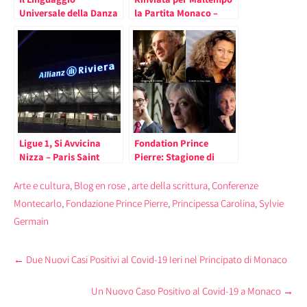
Universale della Danza
la Partita Monaco –
a Monte Carlo con la
Paris Saint Germain
F(ê)aites de la Danse
2023
Ligue 1, Si Avvicina
Fondation Prince
Nizza – Paris Saint
Pierre: Stagione di
Germain
Conferenze 2021 tra
Monaco e Parigi
Arte e cultura
,
Blog en rose
,
arte della scrittura
,
Conferenze
Montecarlo
,
Fondazione Prince Pierre
,
Principessa Carolina
,
Sylvie
Germain
Post
←
Due Nuovi Casi Positivi al Covid-19 Ieri nel Principato di Monaco
navigation
Un Nuovo Caso Positivo al Covid-19 a Monaco
→