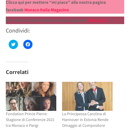
Clicca qui per mettere “mi piace” alla nostra pagina
facebook
Monaco Italia Magazine
Per Altri Articoli di Monaco Italia Magazine
Clicca qui
Condividi:
Fai
Fai
clic
clic
qui
per
per
condividere
condividere
su
su
Facebook
Twitter
(Si
(Si
apre
Correlati
apre
in
in
una
una
nuova
nuova
finestra)
finestra)
Fondation Prince Pierre:
La Principessa Carolina di
Stagione di Conferenze 2021
Hannover in Estonia Rende
tra Monaco e Parigi
Omaggio al Compositore