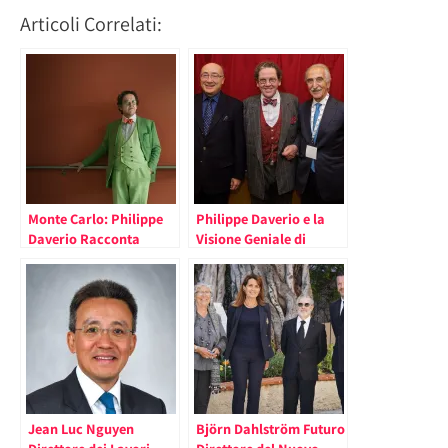
Articoli Correlati:
Monte Carlo: Philippe
Philippe Daverio e la
Daverio Racconta
Visione Geniale di
Leonardo Da Vinci
Leonardo Da Vinci
Jean Luc Nguyen
Björn Dahlström Futuro