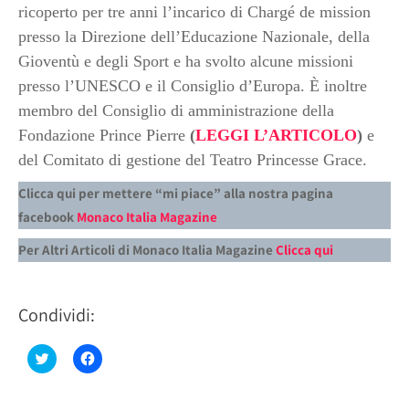
ricoperto per tre anni l’incarico di Chargé de mission
presso la Direzione dell’Educazione Nazionale, della
Gioventù e degli Sport e ha svolto alcune missioni
presso l’UNESCO e il Consiglio d’Europa. È inoltre
membro del Consiglio di amministrazione della
Fondazione Prince Pierre
(
LEGGI L’ARTICOLO
)
e
del Comitato di gestione del Teatro Princesse Grace.
Clicca qui per mettere “mi piace” alla nostra pagina
facebook
Monaco Italia Magazine
Per Altri Articoli di Monaco Italia Magazine
Clicca qui
Condividi:
Fai
Fai
clic
clic
qui
per
per
condividere
condividere
su