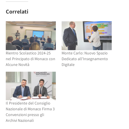
su
Facebook
Twitter
(Si
(Si
apre
Correlati
apre
in
in
una
una
nuova
nuova
finestra)
finestra)
Rientro Scolastico 2024-25
Monte Carlo: Nuovo Spazio
nel Principato di Monaco con
Dedicato all’Insegnamento
Alcune Novità
Digitale
Il Presidente del Consiglio
Nazionale di Monaco Firma 3
Convenzioni presso gli
Archivi Nazionali