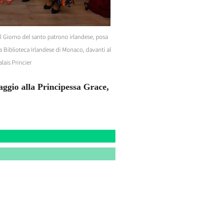
il Giorno del santo patrono irlandese, posa
la Biblioteca Irlandese di Monaco, davanti al
lais Princier
aggio alla Principessa Grace,