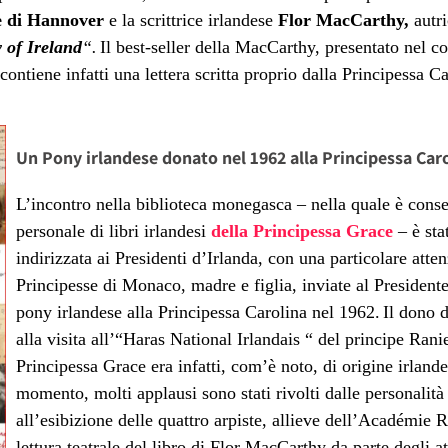
e di Hannover
e la scrittrice irlandese
Flor MacCarthy,
autri
 of Ireland
“.
Il best-seller della MacCarthy, presentato nel co
 contiene infatti una lettera scritta proprio dalla Principessa
Un Pony irlandese donato nel 1962 alla Principessa Car
L’incontro nella biblioteca monegasca – nella quale è conse
personale di libri irlandesi
della Principessa Grace
– è sta
indirizzata ai Presidenti d’Irlanda, con una particolare atten
Principesse di Monaco, madre e figlia, inviate al Presiden
pony irlandese alla Principessa Carolina nel 1962.
Il dono d
alla visita all’“Haras National Irlandais “ del principe Ranie
Principessa Grace era infatti, com’è noto, di origine irlande
momento, molti applausi sono stati rivolti dalle personalità 
all’esibizione delle quattro arpiste, allieve dell’
Académie Rai
lettura teatrale del libro di Flor
MacCarthy da parte degli at