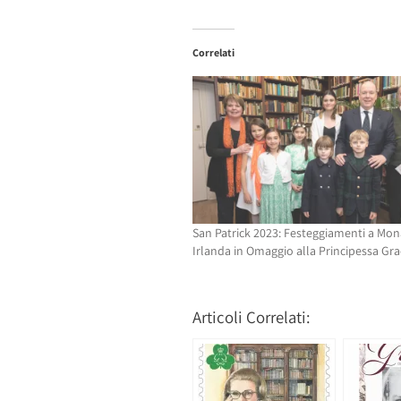
per
condividere
condividere
su
su
Facebook
Twitter
(Si
Correlati
(Si
apre
apre
in
in
una
una
nuova
nuova
finestra)
finestra)
San Patrick 2023: Festeggiamenti a Mon
Irlanda in Omaggio alla Principessa Gra
Articoli Correlati: