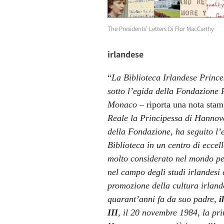
The Presidents’ Letters Di Flor MacCarthy
irlandese
“
La Biblioteca Irlandese Prince
sotto l’egida della Fondazione 
Monaco
– riporta una nota sta
Reale la Principessa di Hannove
della Fondazione, ha seguito l’
Biblioteca in un centro di eccell
molto considerato nel mondo per
nel campo degli studi irlandesi 
promozione della cultura irlan
quarant’anni fa da suo padre,
il
III
, il 20 novembre 1984, la pri