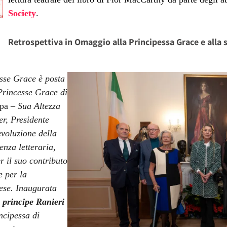
Society
.
Retrospettiva in Omaggio alla Principessa Grace e alla s
sse Grace è posta
Princesse Grace di
mpa –
Sua Altezza
r, Presidente
evoluzione della
enza letteraria,
 il suo contributo
e per la
dese.
Inaugurata
 principe Ranieri
ncipessa di