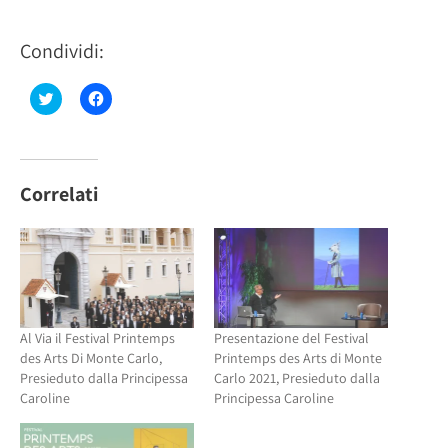
Condividi:
Fai
Fai
clic
clic
qui
per
per
condividere
condividere
su
su
Facebook
Twitter
(Si
(Si
apre
Correlati
apre
in
in
una
una
nuova
nuova
finestra)
finestra)
Al Via il Festival Printemps
Presentazione del Festival
des Arts Di Monte Carlo,
Printemps des Arts di Monte
Presieduto dalla Principessa
Carlo 2021, Presieduto dalla
Caroline
Principessa Caroline