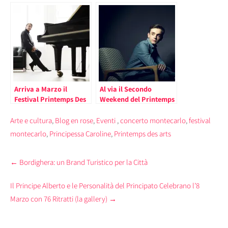
Monte Carlo,
Arts di Monte Carlo
Presieduto dalla
2021, Presieduto dalla
Principessa Caroline
Principessa Caroline
Arriva a Marzo il
Al via il Secondo
Festival Printemps Des
Weekend del Printemps
Arts di Monte Carlo: tra
des Arts di Monte Carlo
gli Ospiti della Prima
2023, sotto la
Arte e cultura
,
Blog en rose
,
Eventi
,
concerto montecarlo
,
festival
Settimana l’Orchestra
Presidenza della
montecarlo
,
Principessa Caroline
,
Printemps des arts
Filarmonica di
Principessa Caroline di
Strasburgo (il
Monaco (Il
Post
Programma)
programma).
←
Bordighera: un Brand Turistico per la Città
navigation
Il Principe Alberto e le Personalità del Principato Celebrano l’8
Marzo con 76 Ritratti (la gallery)
→