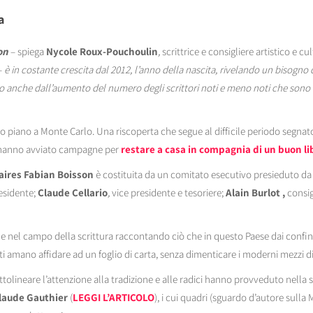
a
on
– spiega
Nycole Roux-Pouchoulin
,
scrittrice e consigliere artistico e cu
–
è in costante crescita dal 2012, l’anno della nascita, rivelando un bisogno 
 anche dall’aumento del numero degli scrittori noti e meno noti che sono i
mo piano a Monte Carlo. Una riscoperta che segue al difficile periodo segnato
ri hanno avviato campagne per
restare a casa in compagnia di un buon li
aires Fabian Boisson
è costituita da un comitato esecutivo presieduto da
esidente;
Claude Cellario
,
vice presidente e tesoriere;
Alain Burlot ,
consig
el campo della scrittura raccontando ciò che in questo Paese dai confini 
ti amano affidare ad un foglio di carta, senza dimenticare i moderni mezzi di
olineare l’attenzione alla tradizione e alle radici hanno provveduto nella 
laude Gauthier
(
LEGGI L’ARTICOLO
), i cui quadri (sguardo d’autore sulla