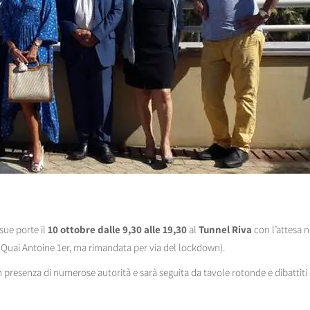
sue porte il
10 ottobre dalle 9,30 alle 19,30
al
Tunnel Riva
con l’attesa n
on Quai Antoine 1er, ma rimandata per via del lockdown).
0 in presenza di numerose autorità e sarà seguita da tavole rotonde e dibatti