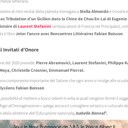
messe letteraria.
sistere al mini recital della pianista monegasca
Stella Almondo
e troverà e
es Tribulation d’un Sicilien dans la Chine de Chou En-Lai di Eugenio
istoire di
Laurent Stefanini
(ambasciatore di Francia nel Principato), volu
a il libro
Jeter l’ancre avec Rencontres Littéraires Fabian Boisson
.
i Invitati d’Onore
zione del 2020 prevede:
Pierre Abramovici, Laurent Stefanini, Philippe K
 Moya, Christelle Crosnier, Emmanuel Pierrat.
o una componente importante del Salone che ogni anno si rivolge alle scuole
-lycéens Fabian Boisson
.
a possibilità di mettere a fuoco talenti in erba ai quali vengono forniti 5 sogget
 sfogo all’immaginazione
–
spiega ancora il consigliere artistico e culturale d
 della direttrice dell’Educazione nazionale
,
Isabelle Bonnal
”.