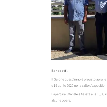
Benedetti.
Il Salone
quest’anno è previsto apra le 
e 19 aprile 2020 nella salle d’expositi
L’apertura ufficiale è fissata alle 10,3
alcune opere.