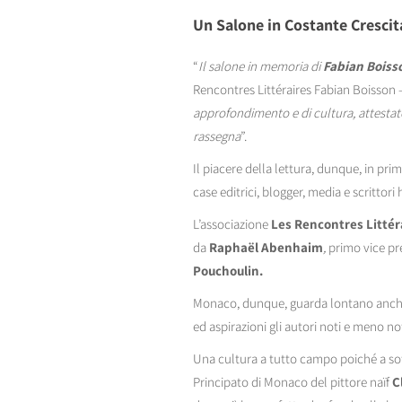
Un Salone in Costante Crescit
“
Il salone in memoria di
Fabian Boiss
Rencontres Littéraires Fabian Boisson 
approfondimento e di cultura, attestato
rassegna
”.
Il piacere della lettura, dunque, in pri
case editrici, blogger, media e scritto
L’associazione
Les Rencontres Littér
da
Raphaël Abenhaim
,
primo vice pr
Pouchoulin.
Monaco, dunque, guarda lontano anche n
ed aspirazioni gli autori noti e meno no
Una cultura a tutto campo poiché a sott
Principato di Monaco del pittore naïf
C