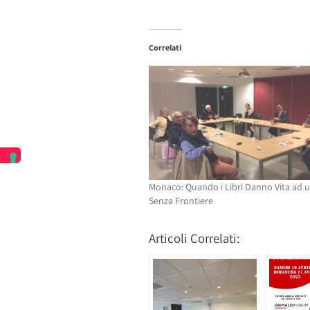
qui
per
per
condividere
condividere
su
su
Facebook
Twitter
(Si
Correlati
(Si
apre
apre
in
in
una
una
nuova
nuova
finestra)
finestra)
Monaco: Quando i Libri Danno Vita ad 
Senza Frontiere
Articoli Correlati: