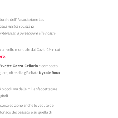
lturale dell’ Associazione Les
della nostra società di
nteressati a partecipare alla nostra
 a livello mondiale dal Covid-19 in cui
bro
.
Yvette Gazza-Cellario
e composto
liere, oltre alla già citata
Nycole Roux-
piccoli ma dalle mille sfaccettature
gitali.
scorsa edizione anche le vedute del
 Monaco del passato e su quella di