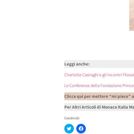
Leggi anche:
Charlotte Casiraghi e gli Incontri Filos
Le Conferenze della Fondazione Prince 
Clicca qui per mettere “mi piace” 
Per Altri Articoli di Monaco Italia 
Condividi:
Fai
Fai
clic
clic