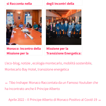
si Racconta nella
degli Incontri della
Quarta Edizione degli
Transizione Energetica
Incontri della
con la Stampa
Transizione Energetica
con la Stampa
Monaco: Incontro della
Missione per la
Missione per la
Transizione Energetica:
Transizione Energetica
allo Yacht Club di
con la Stampa
Monaco l’Evento
L'eco-blog
,
notizie
,
ecologia montecarlo
,
mobilità sostenibile
,
Annuale
Montecarlo Bay Hotel
,
transizione energetica
Post
←
Tibo Inshape: Monaco Raccontata da un Famoso Youtuber che
navigation
ha Incontrato anche il Principe Alberto
Aprile 2022 – Il Principe Alberto di Monaco Positivo al Covid-19
→