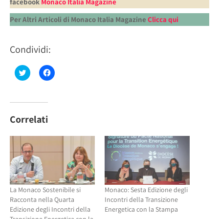
facebook
Monaco Italia Magazine
Per Altri Articoli di Monaco Italia Magazine
Clicca qui
Condividi:
Fai
Fai
clic
clic
qui
per
per
condividere
condividere
su
su
Facebook
Twitter
(Si
(Si
apre
Correlati
apre
in
in
una
una
nuova
nuova
finestra)
finestra)
La Monaco Sostenibile si
Monaco: Sesta Edizione degli
Racconta nella Quarta
Incontri della Transizione
Edizione degli Incontri della
Energetica con la Stampa
Transizione Energetica con la