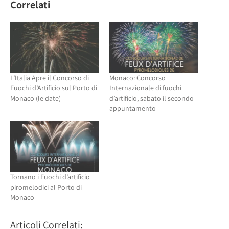
(Si
apre
Correlati
apre
in
in
una
una
nuova
nuova
finestra)
finestra)
L’Italia Apre il Concorso di
Monaco: Concorso
Fuochi d’Artificio sul Porto di
Internazionale di fuochi
Monaco (le date)
d’artificio, sabato il secondo
appuntamento
Tornano i Fuochi d’artificio
piromelodici al Porto di
Monaco
Articoli Correlati: