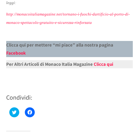
leggi:
http://monacoitaliamagazine.net/tornano-i-fuochi-dartificio-al-porto-di-
monaco-spettacolo-gratuito-e-sicurezza-rinforzata
Clicca qui per mettere “mi piace” alla nostra pagina
Facebook
Per Altri Articoli di Monaco Italia Magazine
Clicca qui
Condividi:
Fai
Fai
clic
clic
qui
per
per
condividere
condividere
su
su
Facebook
Twitter
(Si