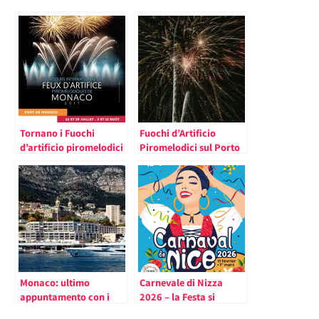
Tornano i Fuochi
Fuochi d’Artificio
d’artificio piromelodici
Piromelodici sul Porto
al Porto di Monaco
di Monaco
Monaco: ultimo
Carnevale di Nizza
appuntamento con i
2026 – la Festa si
fuochi d’artificio
Accende nel Fine