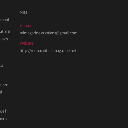
MIM
Domani
E-mail:
ti e il
mimagazine.arvalens@gmail.com
Nuovo
Website:
http://monacoitaliamagazine.net
sa
Nozze
el
de l’
ano di