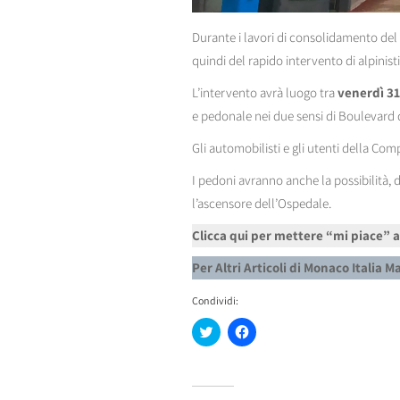
Durante i lavori di consolidamento de
quindi del rapido intervento di alpinisti 
L’intervento avrà luogo tra
venerdì 31
e pedonale nei due sensi di Boulevard 
Gli automobilisti e gli utenti della C
I pedoni avranno anche la possibilità,
l’ascensore dell’Ospedale.
Clicca qui per mettere “mi piace” 
Per Altri Articoli di Monaco Italia 
Condividi:
Fai
Fai
clic
clic
qui
per
per
condividere
condividere
su
su
Facebook
Twitter
(Si