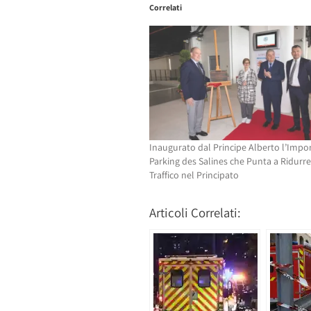
Correlati
(Si
apre
apre
in
in
una
una
nuova
nuova
finestra)
finestra)
Inaugurato dal Principe Alberto l’Imp
Parking des Salines che Punta a Ridurre 
Traffico nel Principato
Articoli Correlati: