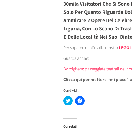
30mila Visitatori Che Si Sono 
Solo Per Quanto Riguarda Dol
Ammirare 2 Opere Del Celebre 
Liguria, Con Lo Scopo Di Trasf
E Delle Località Nei Suoi Dinto
Per saperne di più sulla mostra
LEGGI
Guarda anche:
Bordighera: passeggiate teatrali nel n
Clicca qui per mettere “mi piace” 
Condividi:
Fai
Fai
clic
clic
qui
per
per
condividere
condividere
su
su
Facebook
Twitter
(Si
Correlati
(Si
apre
apre
in