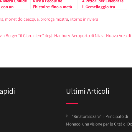
 Riviera Chiude
Nice à l’école de
4 Pittori per Celebrare
i con un
l’histoire: fino a metà
il Gemellaggio tra
di Oltre 36Mila
ottobre l’esposizione
Monaco e Dolceacqua
i
che racconta la città
ra
,
monet dolceacqua
,
proroga mostra
,
ritorno in riviera
dalla preistoria fino all’
“invenzione” del
win Berger “il Giardiniere” degli Hanbury
Aeroporto di Nizza: Nuova Area d
turismo.
apidi
Ultimi Articoli
“Rinaturalizzare” il Principato di
Monaco: una Visione per la Città di 