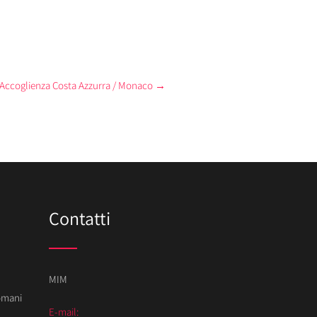
i Accoglienza Costa Azzurra / Monaco
→
Contatti
MIM
Domani
E-mail: