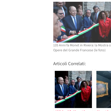
in
una
una
nuova
nuova
finestra)
finestra)
135 Anni fa Monet in Riviera: la Mostra 
Opere del Grande Francese (le foto)
Articoli Correlati: