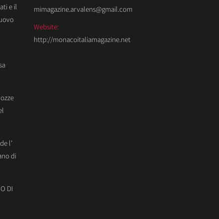
ti e il
mimagazine.arvalens@gmail.com
Nuovo
Website:
http://monacoitaliamagazine.net
sa
Nozze
el
de l’
ano di
O DI