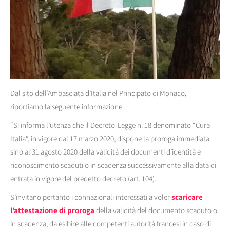
Dal sito dell’Ambasciata d’Italia nel Principato di Monaco,
riportiamo la seguente informazione:
“Si informa l’utenza che il Decreto-Legge n. 18 denominato “Cura
Italia”, in vigore dal 17 marzo 2020, dispone la proroga immediata
sino al 31 agosto 2020 della validità dei documenti d’identità e
riconoscimento scaduti o in scadenza successivamente alla data di
entrata in vigore del predetto decreto (art. 104).
S’invitano pertanto i connazionali interessati a voler
scaricare
l’attestazione di proroga
della validità del documento scaduto o
in scadenza, da esibire alle competenti autorità francesi in caso di