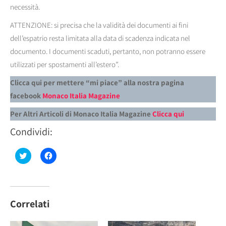
necessità.
ATTENZIONE: si precisa che la validità dei documenti ai fini
dell’espatrio resta limitata alla data di scadenza indicata nel
documento. I documenti scaduti, pertanto, non potranno essere
utilizzati per spostamenti all’estero”.
Clicca qui per mettere “mi piace” alla nostra pagina
facebook
Monaco Italia Magazine
Per Altri Articoli di Monaco Italia Magazine
Clicca qui
Condividi:
Fai
Fai
clic
clic
qui
per
per
condividere
condividere
su
su
Facebook
Twitter
(Si
(Si
apre
Correlati
apre
in
in
una
una
nuova