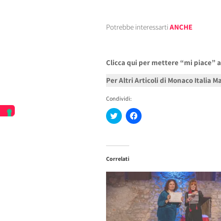
Potrebbe interessarti
ANCHE
Clicca qui per mettere “mi piace” 
Per Altri Articoli di Monaco Italia 
Condividi:
Fai
Fai
clic
clic
qui
per
per
condividere
condividere
su
su
Facebook
Twitter
(Si
Correlati
(Si
apre
apre
in
in
una
una
nuova
nuova
finestra)
finestra)