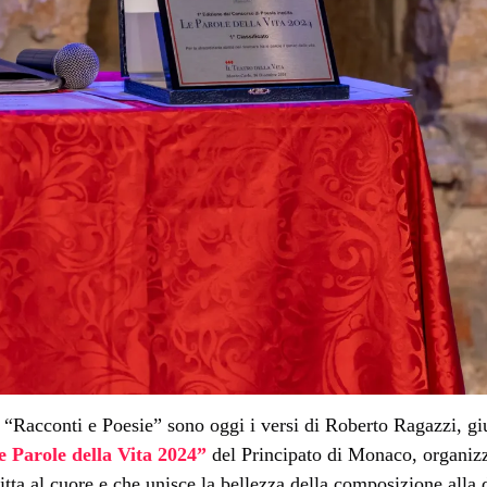
a “Racconti e Poesie” sono oggi i versi di Roberto Ragazzi, gi
e Parole della Vita 2024”
del Principato di Monaco, organizz
itta al cuore e che unisce la bellezza della composizione alla