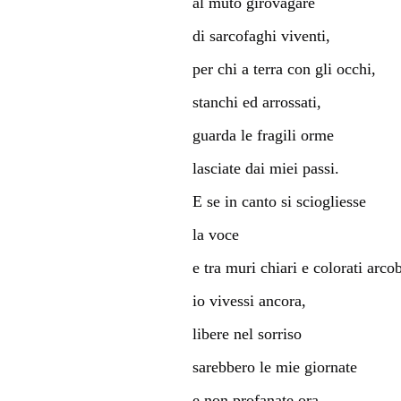
al muto girovagare
di sarcofaghi viventi,
per chi a terra con gli occhi,
stanchi ed arrossati,
guarda le fragili orme
lasciate dai miei passi.
E se in canto si sciogliesse
la voce
e tra muri chiari e colorati arco
io vivessi ancora,
libere nel sorriso
sarebbero le mie giornate
e non profanate ora