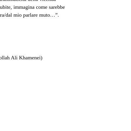
e subite, immagina come sarebbe
ora/dal mio parlare muto…”.
atollah Ali Khamenei)