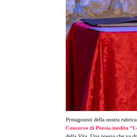
Protagonisti della nostra rubric
Concorso di Poesia inedita “L
della Vita. Una poesia che va dr