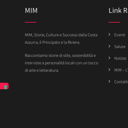
MIM
Link R
MIM, Storie, Culture e Successi dalla Costa
Eventi
Azzurra, il Principato e la Riviera.
Salute
Raccontiamo storie di stile, sostenibilità e
Notizie
interviste a personalità locali con un tocco
MIM – L
di arte e letteratura.
Contatt