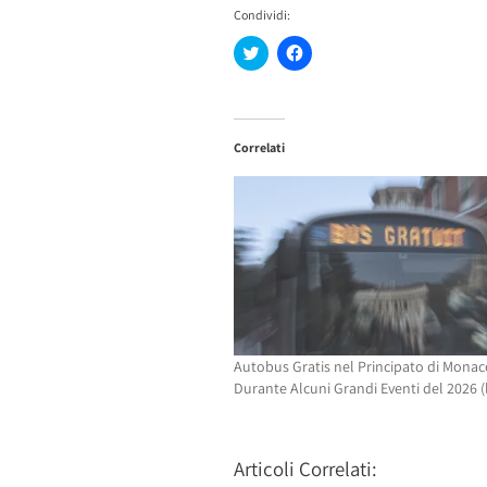
Condividi:
Fai
Fai
clic
clic
qui
per
per
condividere
condividere
su
su
Facebook
Twitter
(Si
Correlati
(Si
apre
apre
in
in
una
una
nuova
nuova
finestra)
finestra)
Autobus Gratis nel Principato di Monac
Durante Alcuni Grandi Eventi del 2026 (
Articoli Correlati: