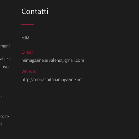
Contatti
MIM
Domani
E-mail:
ti e il
mimagazine.arvalens@gmail.com
Nuovo
Website:
http://monacoitaliamagazine.net
sa
Nozze
el