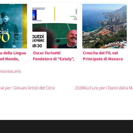
a della Lingua
Oscar Farinetti
Crescita del PIL nel
nel Mondo,
Fondatore di “Eataly”,
Principato di Monaco
a Puccini nel
nel Principato di
nel 2022
to di Monaco
Monaco per la
e montecarlo
Settimana della Cucina
Italiana nel Mondo
 per i Giovani Artisti del Circo
210Mila Euro per i Danni della 