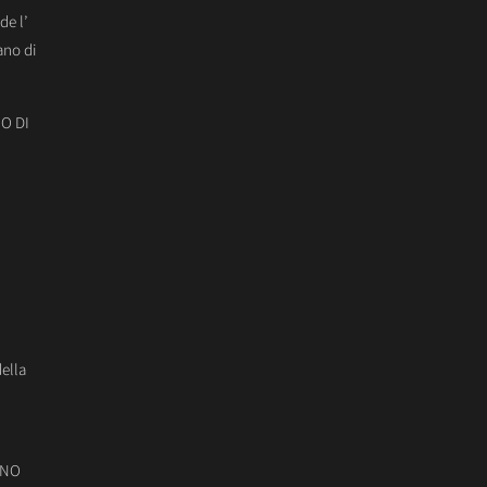
de l’
ano di
O DI
della
ONO