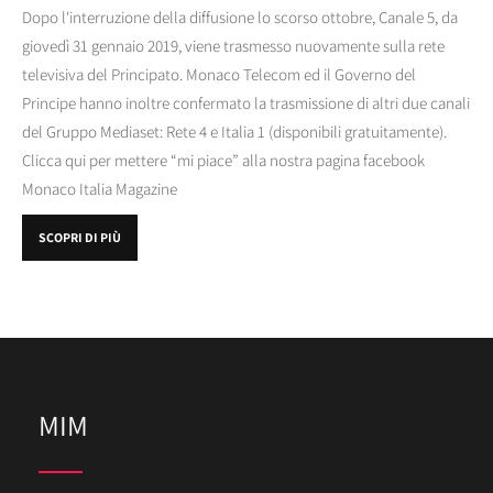
Dopo l'interruzione della diffusione lo scorso ottobre, Canale 5, da
giovedì 31 gennaio 2019, viene trasmesso nuovamente sulla rete
televisiva del Principato. Monaco Telecom ed il Governo del
Principe hanno inoltre confermato la trasmissione di altri due canali
del Gruppo Mediaset: Rete 4 e Italia 1 (disponibili gratuitamente).
Clicca qui per mettere “mi piace” alla nostra pagina facebook
Monaco Italia Magazine
SCOPRI DI PIÙ
MIM