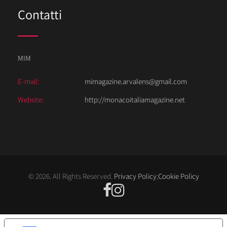
Contatti
MIM
E-mail:
mimagazine.arvalens@gmail.com
Website:
http://monacoitaliamagazine.net
© 2026. All Rights Reserved.
Privacy Policy
;
Cookie Policy
LE TUE PREFERENZE RELATIVE ALLA