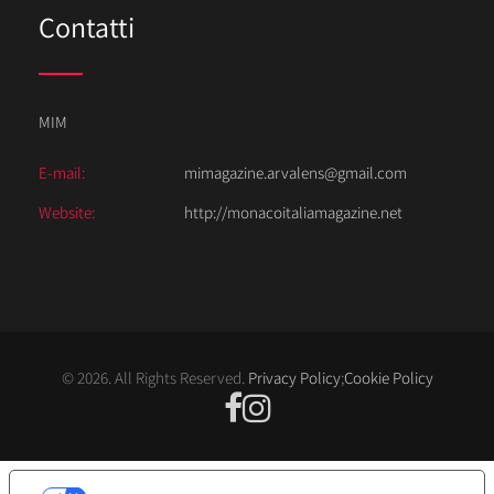
Contatti
MIM
E-mail:
mimagazine.arvalens@gmail.com
Website:
http://monacoitaliamagazine.net
© 2026. All Rights Reserved.
Privacy Policy
;
Cookie Policy
LE TUE PREFERENZE RELATIVE ALLA