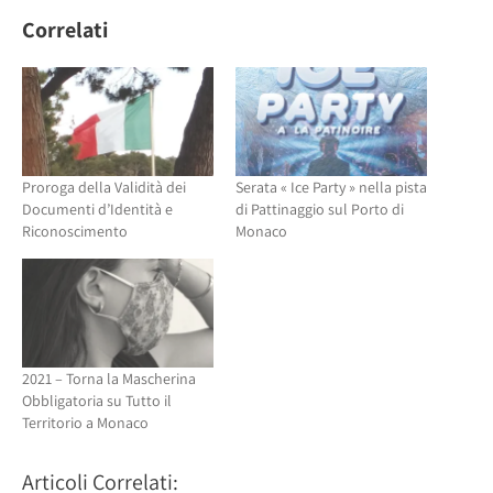
Twitter
(Si
(Si
apre
Correlati
apre
in
in
una
una
nuova
nuova
finestra)
finestra)
Proroga della Validità dei
Serata « Ice Party » nella pista
Documenti d’Identità e
di Pattinaggio sul Porto di
Riconoscimento
Monaco
2021 – Torna la Mascherina
Obbligatoria su Tutto il
Territorio a Monaco
Articoli Correlati: