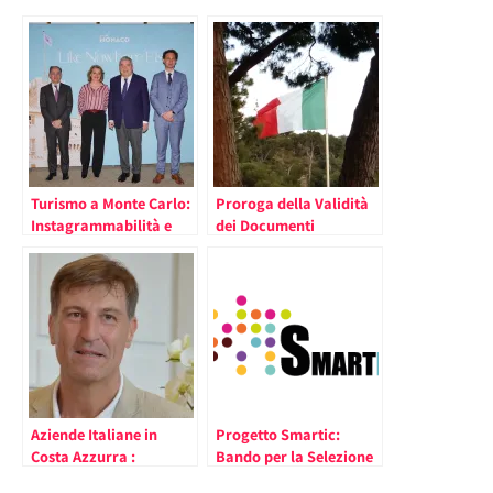
Turismo a Monte Carlo:
Proroga della Validità
Instagrammabilità e
dei Documenti
Sostenibilità Carte
d’Identità e
Vincenti per la Clientela
Riconoscimento
Giovane
Aziende Italiane in
Progetto Smartic:
Costa Azzurra :
Bando per la Selezione
Intervista ad Agostino
di Imprese tra Italia e