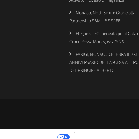
Monaco, Notti Sicure Grazie alla
Partnership SBM – BE SAFE
Eleganza e Generosità per il Gala 
Croce Rossa Monegasca 2026
PARIGI, MONACO CELEBRA IL XXI
ANNIVERSARIO DELL’ASCESA AL TR
DEL PRINCIPE ALBERTO
LATIVE ALLA PRIVACY