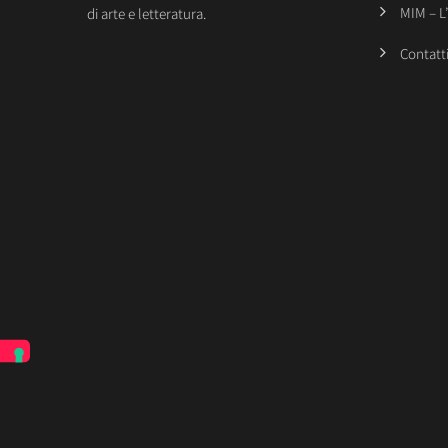
MIM – L
di arte e letteratura.
Contatt