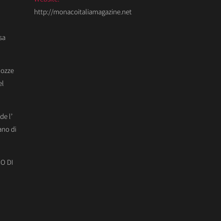
http://monacoitaliamagazine.net
sa
Nozze
el
de l’
ano di
O DI