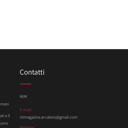
Contatti
MIM
Domani
E-mail:
ti e il
mimagazine.arvalens@gmail.com
Nuovo
Website: