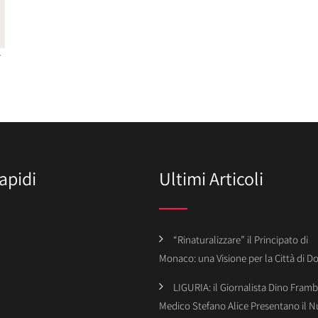
apidi
Ultimi Articoli
“Rinaturalizzare” il Principato di
Monaco: una Visione per la Città di 
LIGURIA: il Giornalista Dino Framba
Medico Stefano Alice Presentano il 