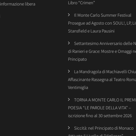
Libro “Crimen”
’informazione libera
Il Monte Carlo Summer Festival
i
Prosegue ad Agosto con SOUL!, LP, Li
Stansfield e Laura Pausini
Settantesimo Anniversario delle 
di Ranieri e Grace: Mostre e Omaggi n
Principato
La Mandragola di Machiavelli Chiu
Affascinante Rassegna al Teatro Rom
Ventimiglia
TORNA A MONTE CARLO IL PREMI
POESIA “LE PAROLE DELLA VITA” –
iscrizione fino al 30 settembre 2026
Siccità: nel Principato di Monaco
Attivato il Livello di “Vigilanza”