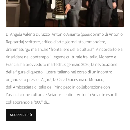
Di Angela Valenti Durazzo Antonio Aniante (pseudonimo di Antonio
Rapisarda) scrittore, critico d'arte, giornalista, romanziere,
drammaturgo ma anche “frontaliere della cultura”. A ricordarlo e a
rinsaldare nel contempo il legame culturale fra Italia, Monaco e
Francia, ha provveduto martedì 28 gennaio 2020, la rievocazione
della figura di questo illustre italiano nel corso di un incontro
organizzato presso l'Agorà, la Casa Diocesana di Monaco,
dall'Ambasciata d'Italia del Principato in collaborazione con
l'associazione culturale Aniante-Lentini. Antonio Aniante esordì
collaborando a "900" di...
SCOPRI DI PIÙ