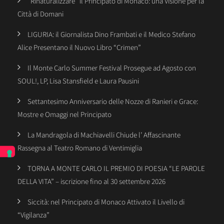
“Rinaturalizzare” il Principato di Monaco: una Visione per la
Città di Domani
LIGURIA: il Giornalista Dino Frambati e il Medico Stefano
Alice Presentano il Nuovo Libro “Crimen”
Il Monte Carlo Summer Festival Prosegue ad Agosto con
SOUL!, LP, Lisa Stansfield e Laura Pausini
Settantesimo Anniversario delle Nozze di Ranieri e Grace:
Mostre e Omaggi nel Principato
La Mandragola di Machiavelli Chiude l’ Affascinante
Rassegna al Teatro Romano di Ventimiglia
TORNA A MONTE CARLO IL PREMIO DI POESIA “LE PAROLE
DELLA VITA” – iscrizione fino al 30 settembre 2026
Siccità: nel Principato di Monaco Attivato il Livello di
“Vigilanza”