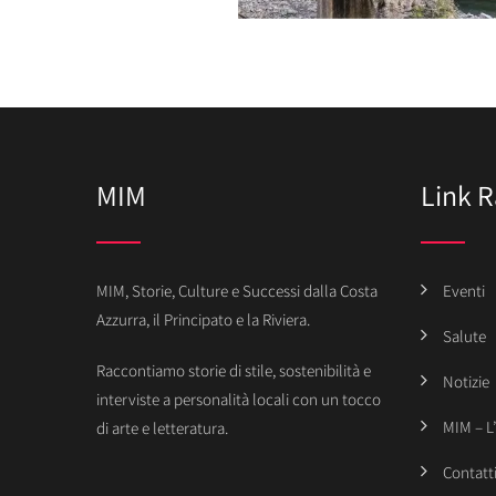
MIM
Link R
MIM, Storie, Culture e Successi dalla Costa
Eventi
Azzurra, il Principato e la Riviera.
Salute
Raccontiamo storie di stile, sostenibilità e
Notizie
interviste a personalità locali con un tocco
MIM – L
di arte e letteratura.
Contatt