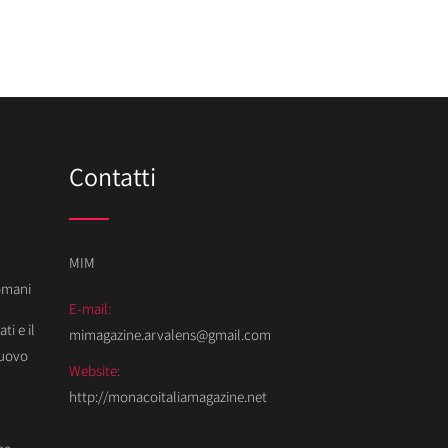
Contatti
MIM
Domani
E-mail:
ti e il
mimagazine.arvalens@gmail.com
Nuovo
Website:
http://monacoitaliamagazine.net