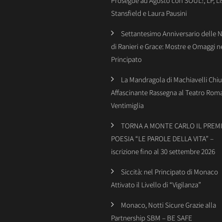
Prosegue ad Agosto con SOUL!, LP, Li
Stansfield e Laura Pausini
Settantesimo Anniversario delle 
di Ranieri e Grace: Mostre e Omaggi n
Principato
La Mandragola di Machiavelli Chiu
Affascinante Rassegna al Teatro Rom
Ventimiglia
TORNA A MONTE CARLO IL PREMI
POESIA “LE PAROLE DELLA VITA” –
iscrizione fino al 30 settembre 2026
Siccità: nel Principato di Monaco
Attivato il Livello di “Vigilanza”
Monaco, Notti Sicure Grazie alla
Partnership SBM – BE SAFE