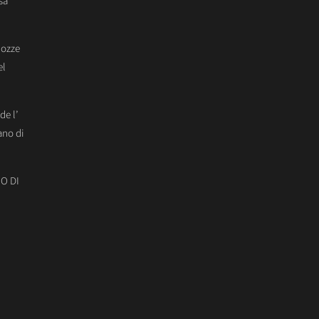
sa
Nozze
el
de l’
ano di
O DI