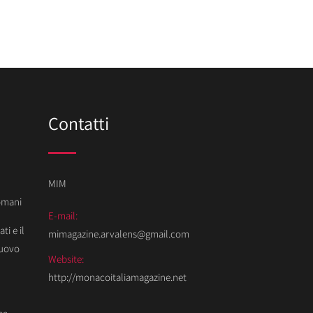
Contatti
MIM
Domani
E-mail:
ti e il
mimagazine.arvalens@gmail.com
Nuovo
Website:
http://monacoitaliamagazine.net