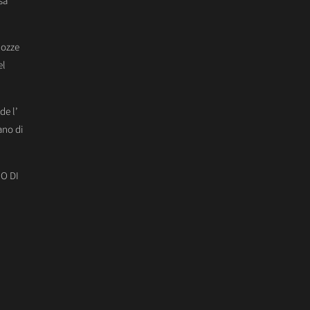
sa
Nozze
el
de l’
ano di
O DI