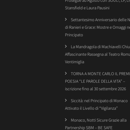
Prosegue ad Agosto con SOUL!, LP, Li
Stansfield e Laura Pausini
Settantesimo Anniversario delle 
di Ranieri e Grace: Mostre e Omaggi n
Principato
La Mandragola di Machiavelli Chiu
Affascinante Rassegna al Teatro Rom
Ventimiglia
TORNA A MONTE CARLO IL PREMI
POESIA “LE PAROLE DELLA VITA” –
iscrizione fino al 30 settembre 2026
Siccità: nel Principato di Monaco
Attivato il Livello di “Vigilanza”
Monaco, Notti Sicure Grazie alla
Partnership SBM – BE SAFE