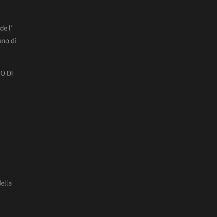
de l’
ano di
O DI
della