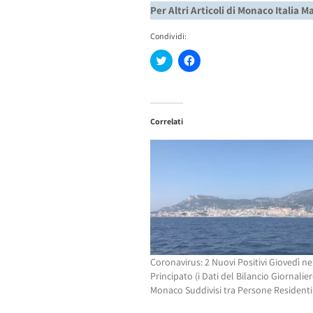
Per Altri Articoli di Monaco Italia 
Condividi:
Fai
Fai
clic
clic
qui
per
per
condividere
condividere
su
su
Facebook
Twitter
(Si
Correlati
(Si
apre
apre
in
in
una
una
nuova
nuova
finestra)
finestra)
Coronavirus: 2 Nuovi Positivi Giovedì ne
Principato (i Dati del Bilancio Giornalier
Monaco Suddivisi tra Persone Residenti