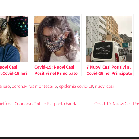
uovi Casi
Covid-19: Nuovi Casi
7 Nuovi Casi Positivi al
al Covid-19 Ieri
Positivi nel Principato
Covid-19 nel Principato
ipato di
di Monaco (2020)
di Monaco
– 2020
aliero
,
coronavirus montecarlo
,
epidemia covid-19
,
nuovi casi
rietà nel Concorso Online Pierpaolo Fadda
Covid-19: Nuovi Casi Pos