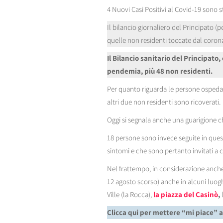
4 Nuovi Casi Positivi al Covid-19 sono st
Il bilancio giornaliero del Principato (pe
quelle non residenti toccate dal corona
Il Bilancio sanitario del Principato
pendemia, più 48 non residenti.
Per quanto riguarda le persone ospedal
altri due non residenti sono ricoverati.
Oggi si segnala anche una guarigione ch
18 persone sono invece seguite in qu
sintomi e che sono pertanto invitati a c
Nel frattempo, in considerazione anche
12 agosto scorso) anche in alcuni luogh
Ville (la Rocca),
la piazza del Casinò
,
l
Clicca qui per mettere “mi piace” 