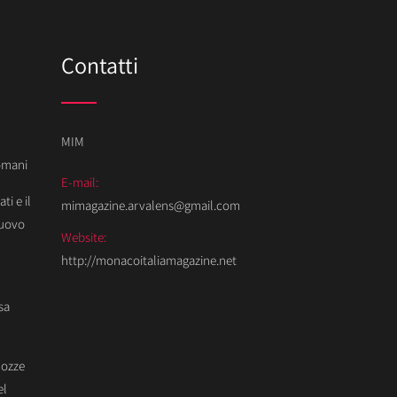
Contatti
MIM
Domani
E-mail:
ti e il
mimagazine.arvalens@gmail.com
Nuovo
Website:
http://monacoitaliamagazine.net
sa
Nozze
el