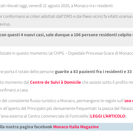
ati rilevati oggi, venerdì 21 agosto 2020, a Monaco tra i residenti.
r conformarsi ai criteri adottati dall’OMS e dai Paesi vicini) fa infatti oramai
virus.
, con questi 4 nuovi casi, sale dunque a 106 persone residenti colpite 
izzate in questo momento (al CHPG – Ospedale Princesse Grace di Monaco) u
e porta il totale delle persone
guarite a 83 pazienti fra i residenti e 33 
esto momento dal
Centre de Suivi à Domicile
che assiste sotto il profilo
onfinarsi a casa.
 del consistente flusso turistico a Monaco, permangono le regole sull’
uso 
i all’aperto del Principato più densamente frequentati: la piazza del Palazzo
’area esterna al Centro commerciale di Fontvieille (
LEGGI L’ARTICOLO
).
alla nostra pagina facebook
Monaco Italia Magazine