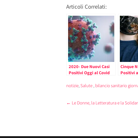
Articoli Correlati:
2020- Due Nuovi Casi
Cinque N
Positivi Oggi al Covid
Positivi 
-19 nel Principato di
nel Princ
Monaco (uno è
Monaco 
notizie
,
Salute
,
bilancio sanitario giorn
residente)
Post
←
Le Donne, la Letteratura e la Solida
navigation