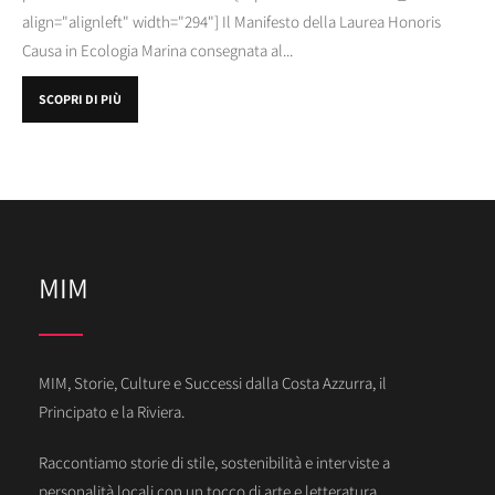
align="alignleft" width="294"] Il Manifesto della Laurea Honoris
Causa in Ecologia Marina consegnata al...
SCOPRI DI PIÙ
MIM
MIM, Storie, Culture e Successi dalla Costa Azzurra, il
Principato e la Riviera.
Raccontiamo storie di stile, sostenibilità e interviste a
personalità locali con un tocco di arte e letteratura.