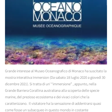
Grande interesse al Museo Oceanografico di Monaco ha suscitato la
mostra interattiva Immersion (Da sabato 18 luglio 2020 a giovedì 30
dicembre 2021). Si tratta di un' “immersione” , appunto, nella
Grande Barriera Corallina australiana alla scoperta delle specie
marine, del prezioso ecosistema e dei vivaci colori che la
caratterizzano. Il visitatore ha la sensazione di addentrarsi quasi
come fosse un subacqueo in questo mondo in costante