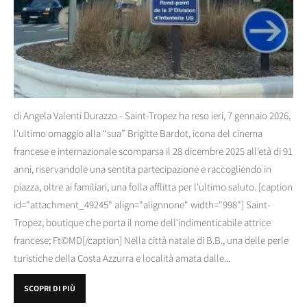
di Angela Valenti Durazzo - Saint-Tropez ha reso ieri, 7 gennaio 2026,
l'ultimo omaggio alla “sua” Brigitte Bardot, icona del cinema
francese e internazionale scomparsa il 28 dicembre 2025 all'età di 91
anni, riservandole una sentita partecipazione e raccogliendo in
piazza, oltre ai familiari, una folla afflitta per l'ultimo saluto. [caption
id="attachment_49245" align="alignnone" width="998"] Saint-
Tropez, boutique che porta il nome dell'indimenticabile attrice
francese; Ft©MD[/caption] Nella città natale di B.B., una delle perle
turistiche della Costa Azzurra e località amata dalle...
SCOPRI DI PIÙ