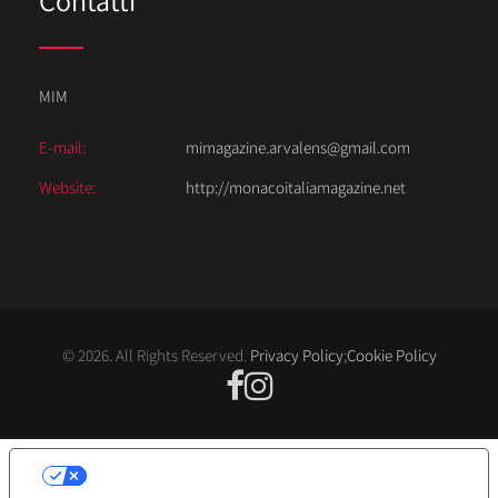
Contatti
MIM
E-mail:
mimagazine.arvalens@gmail.com
Website:
http://monacoitaliamagazine.net
© 2026. All Rights Reserved.
Privacy Policy
;
Cookie Policy
LE TUE PREFERENZE RELATIVE ALLA
PRIVACY