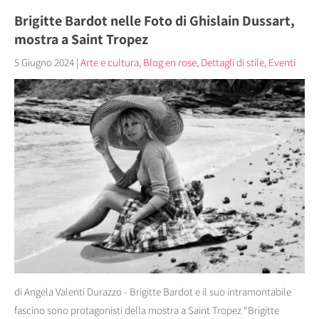
Brigitte Bardot nelle Foto di Ghislain Dussart,
mostra a Saint Tropez
5 Giugno 2024
|
Arte e cultura
,
Blog en rose
,
Dettagli di stile
,
Eventi
di Angela Valenti Durazzo - Brigitte Bardot e il suo intramontabile
fascino sono protagonisti della mostra a Saint Tropez “Brigitte