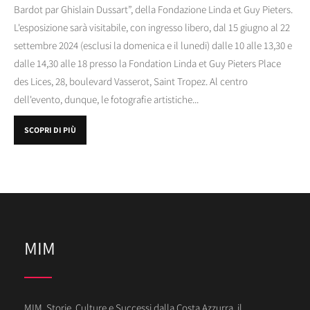
Bardot par Ghislain Dussart”, della Fondazione Linda et Guy Pieters.
L'esposizione sarà visitabile, con ingresso libero, dal 15 giugno al 22
settembre 2024 (esclusi la domenica e il lunedi) dalle 10 alle 13,30 e
dalle 14,30 alle 18 presso la Fondation Linda et Guy Pieters Place
des Lices, 28, boulevard Vasserot, Saint Tropez. Al centro
dell'evento, dunque, le fotografie artistiche...
SCOPRI DI PIÙ
MIM
MIM, Storie, Culture e Successi dalla Costa Azzurra, il