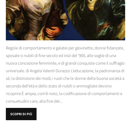
Regole di comportamento e galatei per giovinette, donne fidanzate,
sposate o nubili di fine secolo ed inizi del '900, alle soglie di una
nuova concezione femminile, e di grandi conquiste come il suffragio
universale. di Angela Valenti Durazzo L'educazione, la padronanza di
sé, la distinzione dei modi, i ruoli che le donne della buona società a
seconda dell'età e dello stato di nubili o ammogliate devono
ricoprire.È ampia, com'è noto, la codificazione di comportamenti e
consuetudini care, alla fine del...
SCOPRI DI PIÙ