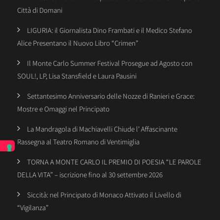
Città di Domani
LIGURIA: il Giornalista Dino Frambati e il Medico Stefano
Alice Presentano il Nuovo Libro “Crimen”
Il Monte Carlo Summer Festival Prosegue ad Agosto con
SOUL!, LP, Lisa Stansfield e Laura Pausini
Settantesimo Anniversario delle Nozze di Ranieri e Grace:
Mostre e Omaggi nel Principato
La Mandragola di Machiavelli Chiude l’ Affascinante
Rassegna al Teatro Romano di Ventimiglia
TORNA A MONTE CARLO IL PREMIO DI POESIA “LE PAROLE
DELLA VITA” – iscrizione fino al 30 settembre 2026
Siccità: nel Principato di Monaco Attivato il Livello di
“Vigilanza”