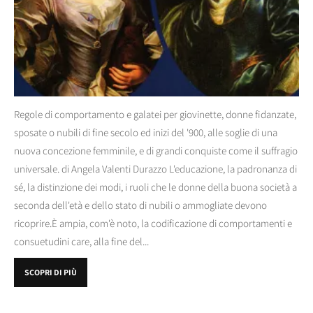
Regole di comportamento e galatei per giovinette, donne fidanzate,
sposate o nubili di fine secolo ed inizi del '900, alle soglie di una
nuova concezione femminile, e di grandi conquiste come il suffragio
universale. di Angela Valenti Durazzo L'educazione, la padronanza di
sé, la distinzione dei modi, i ruoli che le donne della buona società a
seconda dell'età e dello stato di nubili o ammogliate devono
ricoprire.È ampia, com'è noto, la codificazione di comportamenti e
consuetudini care, alla fine del...
SCOPRI DI PIÙ