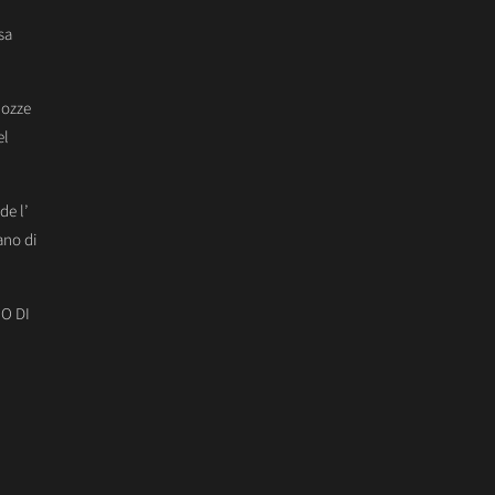
sa
Nozze
el
de l’
ano di
O DI