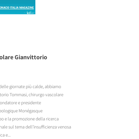
colare Gianvittorio
 delle giornate più calde, abbiamo
ttorio Tommasi, chirurgo vascolare
 fondatore e presidente
lébologique Monégasque
ppo e la promozione della ricerca
nale sul tema dell’insufficienza venosa
a e...