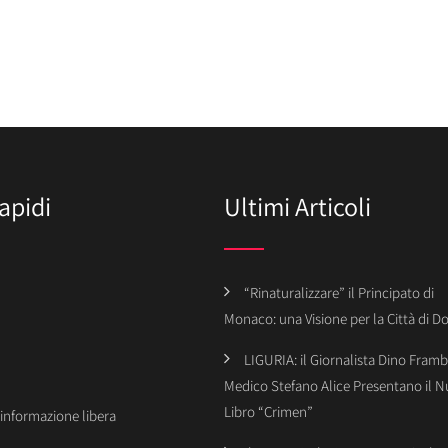
apidi
Ultimi Articoli
“Rinaturalizzare” il Principato di
Monaco: una Visione per la Città di 
LIGURIA: il Giornalista Dino Framba
Medico Stefano Alice Presentano il 
Libro “Crimen”
’informazione libera