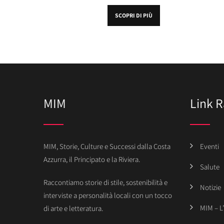
SCOPRI DI PIÙ
MIM
Link R
MIM, Storie, Culture e Successi dalla Costa
Eventi
Azzurra, il Principato e la Riviera.
Salute
Raccontiamo storie di stile, sostenibilità e
Notizie
interviste a personalità locali con un tocco
MIM – L
di arte e letteratura.