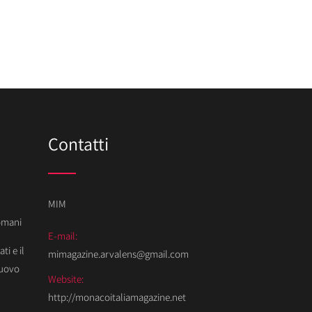
Contatti
MIM
Domani
E-mail:
ti e il
mimagazine.arvalens@gmail.com
Nuovo
Website:
http://monacoitaliamagazine.net