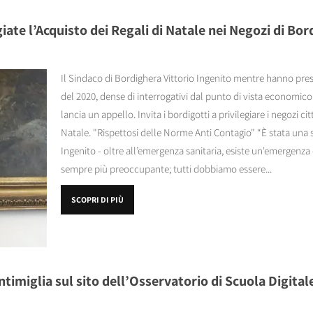
giate l’Acquisto dei Regali di Natale nei Negozi di Bo
Il Sindaco di Bordighera Vittorio Ingenito mentre hanno preso 
del 2020, dense di interrogativi dal punto di vista economico 
lancia un appello. Invita i bordigotti a privilegiare i negozi citt
Natale. "Rispettosi delle Norme Anti Contagio" “È stata una s
Ingenito - oltre all’emergenza sanitaria, esiste un'emergenz
sempre più preoccupante; tutti dobbiamo essere...
SCOPRI DI PIÙ
timiglia sul sito dell’Osservatorio di Scuola Digital