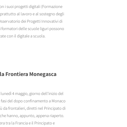
on i suoi progetti digitali (Formazione
rattutto al lavoro e al sostegno degli
Osservatorio dei Progetti Innovativi di
 i formatori delle scuole liguri possono
zate con il digitale a scuola.
alla Frontiera Monegasca
a lunedì 4 maggio, giorno dell'inizio del
3 fasi del dopo confinamento a Monaco
a frontalieri, diretti nel Principato di
i che hanno, appunto, appena riaperto.
era tra la Francia e il Principato e