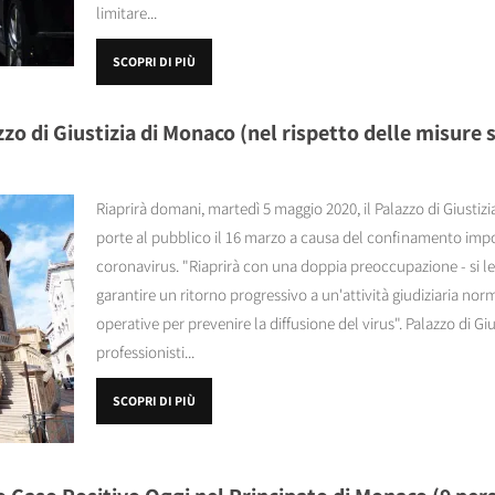
limitare...
SCOPRI DI PIÙ
zo di Giustizia di Monaco (nel rispetto delle misure s
Riaprirà domani, martedì 5 maggio 2020, il Palazzo di Giustiz
porte al pubblico il 16 marzo a causa del confinamento impos
coronavirus. "Riaprirà con una doppia preoccupazione - si l
garantire un ritorno progressivo a un'attività giudiziaria no
operative per prevenire la diffusione del virus". Palazzo di Giust
professionisti...
SCOPRI DI PIÙ