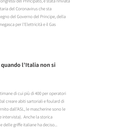
ongressi del Principato, è stata rinviata
itaria del Coronavirus che sta
tegno del Governo del Principe, della
gasca per l'Elettricità e il Gas
quando l’Italia non si
timane di cui più di 400 per operatori
al creare abiti sartoriali e foulard di
nito dall'ASL, le mascherine sono le
e intervista). Anche la storica
delle griffe italiane ha deciso...