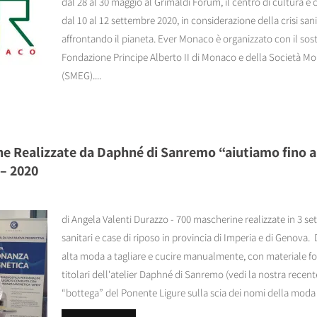
dal 28 al 30 maggio al Grimaldi Forum, il centro di cultura e c
dal 10 al 12 settembre 2020, in considerazione della crisi san
affrontando il pianeta. Ever Monaco è organizzato con il sos
Fondazione Principe Alberto II di Monaco e della Società Mone
(SMEG)....
e Realizzate da Daphné di Sanremo “aiutiamo fino a 
 – 2020
di Angela Valenti Durazzo - 700 mascherine realizzate in 3 set
sanitari e case di riposo in provincia di Imperia e di Genova. D
alta moda a tagliare e cucire manualmente, con materiale for
titolari dell'atelier Daphné di Sanremo (vedi la nostra recent
“bottega” del Ponente Ligure sulla scia dei nomi della moda e 