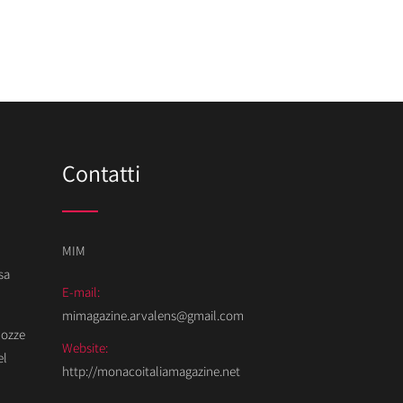
Contatti
MIM
sa
E-mail:
mimagazine.arvalens@gmail.com
Nozze
Website:
el
http://monacoitaliamagazine.net