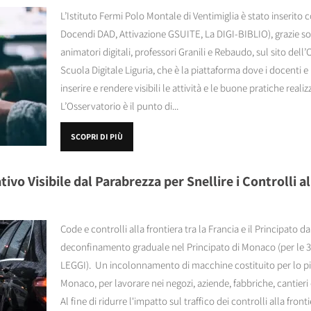
L’Istituto Fermi Polo Montale di Ventimiglia è stato inserito c
Docendi DAD, Attivazione GSUITE, La DIGI-BIBLIO), grazie sop
animatori digitali, professori Granili e Rebaudo, sul sito dell’
Scuola Digitale Liguria, che è la piattaforma dove i docenti e
inserire e rendere visibili le attività e le buone pratiche realiz
L’Osservatorio è il punto di...
SCOPRI DI PIÙ
ivo Visibile dal Parabrezza per Snellire i Controlli 
Code e controlli alla frontiera tra la Francia e il Principato d
deconfinamento graduale nel Principato di Monaco (per le 
LEGGI). Un incolonnamento di macchine costituito per lo più d
Monaco, per lavorare nei negozi, aziende, fabbriche, cantier
Al fine di ridurre l'impatto sul traffico dei controlli alla fronti