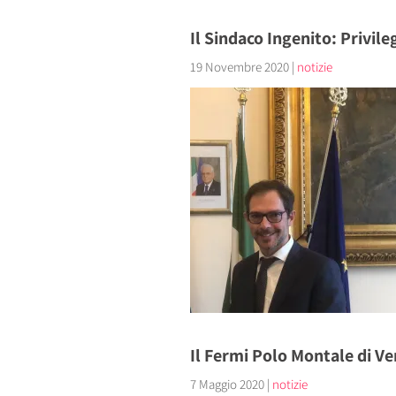
Il Sindaco Ingenito: Privile
19 Novembre 2020
|
notizie
Il Fermi Polo Montale di Ven
7 Maggio 2020
|
notizie