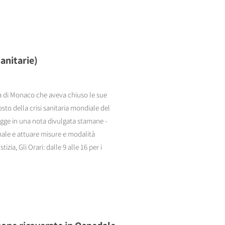
anitarie)
ia di Monaco che aveva chiuso le sue
to della crisi sanitaria mondiale del
egge in una nota divulgata stamane -
rmale e attuare misure e modalità
izia, Gli Orari: dalle 9 alle 16 per i