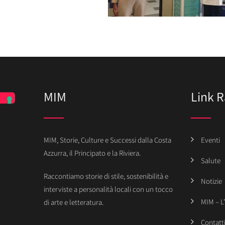
MIM
Link R
MIM, Storie, Culture e Successi dalla Costa
Eventi
Azzurra, il Principato e la Riviera.
Salute
Raccontiamo storie di stile, sostenibilità e
Notizie
interviste a personalità locali con un tocco
MIM – L
di arte e letteratura.
Contatt