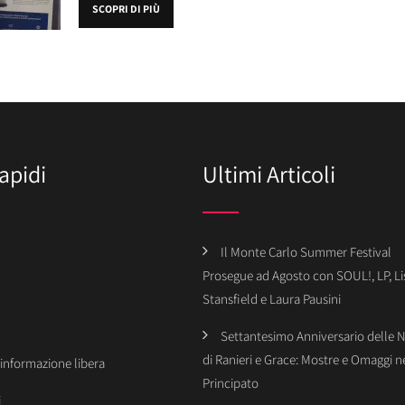
SCOPRI DI PIÙ
apidi
Ultimi Articoli
Il Monte Carlo Summer Festival
Prosegue ad Agosto con SOUL!, LP, Li
Stansfield e Laura Pausini
Settantesimo Anniversario delle 
di Ranieri e Grace: Mostre e Omaggi n
’informazione libera
Principato
i