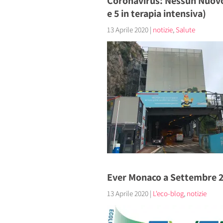
Coronavirus: Nessun Nuovo 
e 5 in terapia intensiva)
13 Aprile 2020
|
notizie
,
Salute
Ever Monaco a Settembre 
13 Aprile 2020
|
L'eco-blog
,
notizie