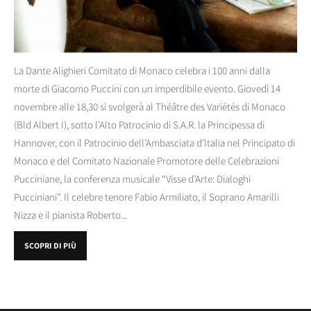
La Dante Alighieri Comitato di Monaco celebra i 100 anni dalla
morte di Giacomo Puccini con un imperdibile evento. Giovedì 14
novembre alle 18,30 si svolgerà al Théâtre des Variétés di Monaco
(Bld Albert I), sotto l’Alto Patrocinio di S.A.R. la Principessa di
Hannover, con il Patrocinio dell’Ambasciata d’Italia nel Principato di
Monaco e del Comitato Nazionale Promotore delle Celebrazioni
Pucciniane, la conferenza musicale “Visse d’Arte: Dialoghi
Pucciniani”. Il celebre tenore Fabio Armiliato, il Soprano Amarilli
Nizza e il pianista Roberto...
SCOPRI DI PIÙ