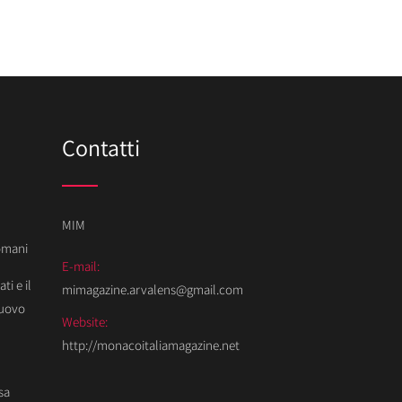
Contatti
MIM
Domani
E-mail:
ti e il
mimagazine.arvalens@gmail.com
Nuovo
Website:
http://monacoitaliamagazine.net
sa