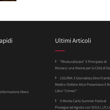
apidi
Ultimi Articoli
“Rinaturalizzare” il Principato di
Monaco: una Visione per la Città di 
LIGURIA: il Giornalista Dino Framba
Medico Stefano Alice Presentano il 
Libro “Crimen”
’informazione libera
Il Monte Carlo Summer Festival
i
Prosegue ad Agosto con SOUL!, LP, Li