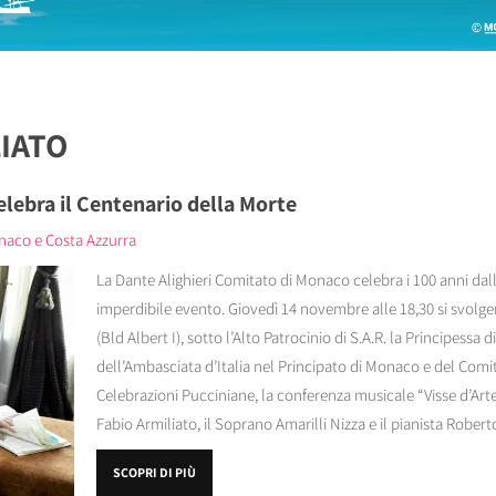
LIATO
lebra il Centenario della Morte
onaco e Costa Azzurra
La Dante Alighieri Comitato di Monaco celebra i 100 anni da
imperdibile evento. Giovedì 14 novembre alle 18,30 si svolge
(Bld Albert I), sotto l’Alto Patrocinio di S.A.R. la Principessa 
dell’Ambasciata d’Italia nel Principato di Monaco e del Com
Celebrazioni Pucciniane, la conferenza musicale “Visse d’Arte:
Fabio Armiliato, il Soprano Amarilli Nizza e il pianista Roberto
SCOPRI DI PIÙ