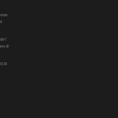
Nozze
el
de l’
ano di
O DI