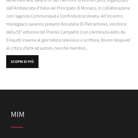
dall’Ambasciata d’Italia nel Principato di Monaco, in collaborazione
con l’agenzia Communiqué e Confindustria Veneto. All'incontro
monegasco saranno presenti Donatella Di Pietrantonio, vincitrice
della 55° edizione del Premio Campiello (con L'Arminuta edito da
Einaudi) insieme al giornalista televisivo e scrittore, Bruno Vespa ed
al critico d’arte ed autore, nonchè membro...
SCOPRI DI PIÙ
MIM