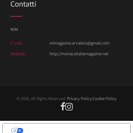
Contatti
MIM
E-mail:
mimagazine.arvalens@gmail.com
Website:
http://monacoitaliamagazine.net
© 2026. All Rights Reserved.
Privacy Policy
;
Cookie Policy
LE TUE PREFERENZE RELATIVE ALLA
PRIVACY