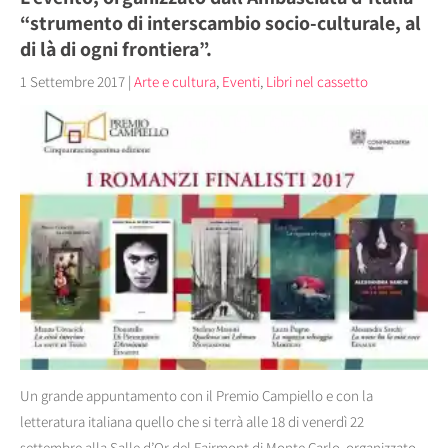
“strumento di interscambio socio-culturale, al
di là di ogni frontiera”.
1 Settembre 2017
|
Arte e cultura
,
Eventi
,
Libri nel cassetto
Un grande appuntamento con il Premio Campiello e con la
letteratura italiana quello che si terrà alle 18 di venerdì 22
settembre alla Salle d’Or del Fairmont di Monte Carlo, organizzato