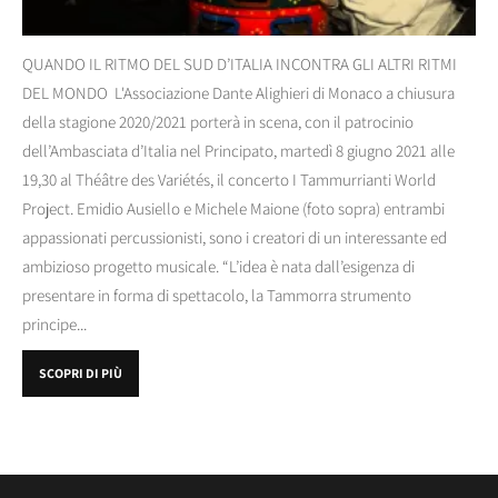
QUANDO IL RITMO DEL SUD D’ITALIA INCONTRA GLI ALTRI RITMI
DEL MONDO L'Associazione Dante Alighieri di Monaco a chiusura
della stagione 2020/2021 porterà in scena, con il patrocinio
dell’Ambasciata d’Italia nel Principato, martedì 8 giugno 2021 alle
19,30 al Théâtre des Variétés, il concerto I Tammurrianti World
Project. Emidio Ausiello e Michele Maione (foto sopra) entrambi
appassionati percussionisti, sono i creatori di un interessante ed
ambizioso progetto musicale. “L’idea è nata dall’esigenza di
presentare in forma di spettacolo, la Tammorra strumento
principe...
SCOPRI DI PIÙ