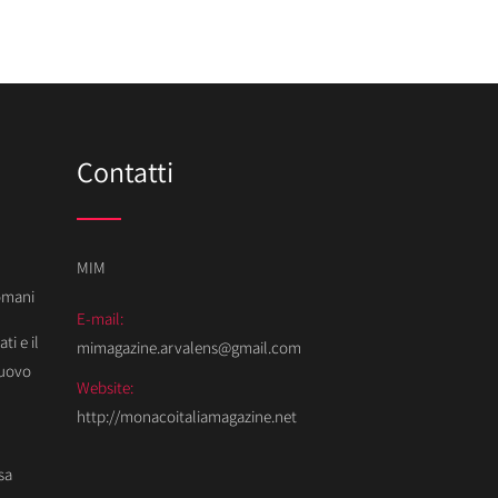
Contatti
MIM
Domani
E-mail:
ti e il
mimagazine.arvalens@gmail.com
Nuovo
Website:
http://monacoitaliamagazine.net
sa