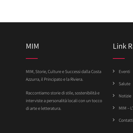
MIM
Link R
MIM, Storie, Culture e Successi dalla Costa
Eventi
Azzurra, il Principato e la Riviera.
Salute
Raccontiamo storie di stile, sostenibilità e
Notizie
interviste a personalità locali con un tocco
MIM – L
di arte e letteratura.
Contatt