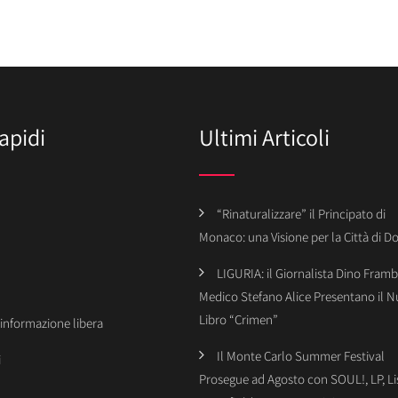
apidi
Ultimi Articoli
“Rinaturalizzare” il Principato di
Monaco: una Visione per la Città di 
LIGURIA: il Giornalista Dino Framba
Medico Stefano Alice Presentano il 
Libro “Crimen”
’informazione libera
Il Monte Carlo Summer Festival
i
Prosegue ad Agosto con SOUL!, LP, Li