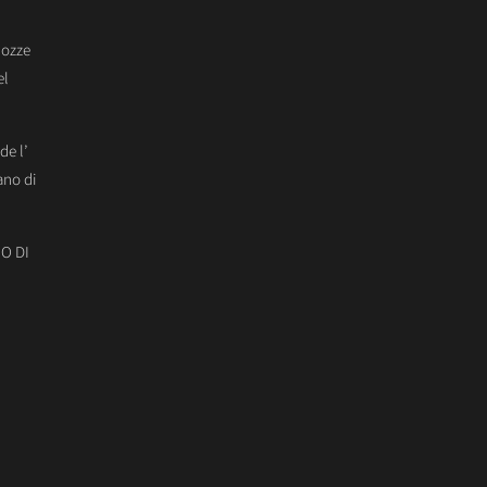
Nozze
el
de l’
ano di
O DI