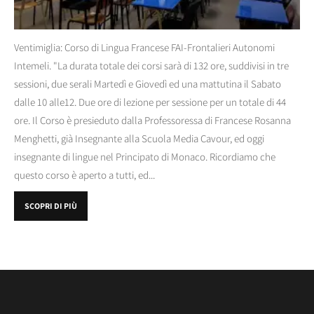
Ventimiglia: Corso di Lingua Francese FAI-Frontalieri Autonomi
Intemeli. "La durata totale dei corsi sarà di 132 ore, suddivisi in tre
sessioni, due serali Martedì e Giovedì ed una mattutina il Sabato
dalle 10 alle12. Due ore di lezione per sessione per un totale di 44
ore. Il Corso è presieduto dalla Professoressa di Francese Rosanna
Menghetti, già Insegnante alla Scuola Media Cavour, ed oggi
insegnante di lingue nel Principato di Monaco. Ricordiamo che
questo corso è aperto a tutti, ed...
SCOPRI DI PIÙ