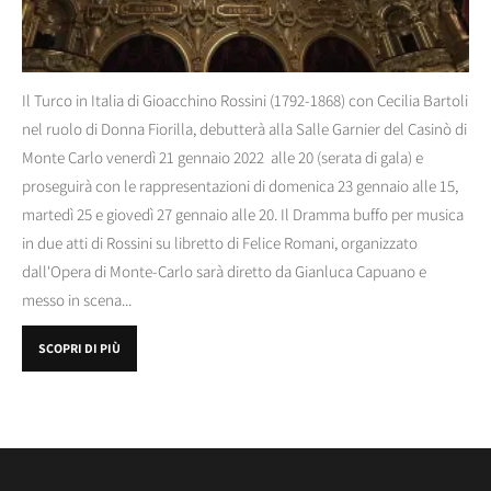
Il Turco in Italia di Gioacchino Rossini (1792-1868) con Cecilia Bartoli
nel ruolo di Donna Fiorilla, debutterà alla Salle Garnier del Casinò di
Monte Carlo venerdì 21 gennaio 2022 alle 20 (serata di gala) e
proseguirà con le rappresentazioni di domenica 23 gennaio alle 15,
martedì 25 e giovedì 27 gennaio alle 20. Il Dramma buffo per musica
in due atti di Rossini su libretto di Felice Romani, organizzato
dall'Opera di Monte-Carlo sarà diretto da Gianluca Capuano e
messo in scena...
SCOPRI DI PIÙ