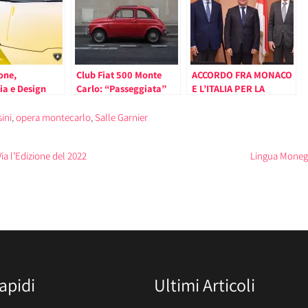
one,
Club Fiat 500 Monte
ACCORDO FRA MONACO
ia e Design
Carlo: “Passeggiata”
E L’ITALIA PER LA
a Monte Carlo a
tra il Principato e
CREAZIONE DI UN
l’Ambasciata
l’Italia
MAGISTRATO DI
ini
,
opera montecarlo
,
Salle Garnier
con la
COLLEGAMENTO
azione di Fabio
a l’Edizione del 2022
Lingua Monega
hini
apidi
Ultimi Articoli