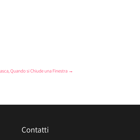
sca, Quando si Chiude una Finestra
→
Contatti