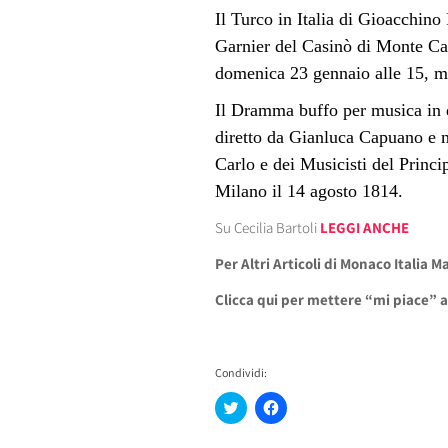
Il Turco in Italia di Gioacchino
Garnier del Casinò di Monte Car
domenica 23 gennaio alle 15, ma
Il Dramma buffo per musica in d
diretto da Gianluca Capuano e 
Carlo e dei Musicisti del Princi
Milano il 14 agosto 1814.
Su Cecilia Bartoli
LEGGI ANCHE
Per Altri Articoli di Monaco Italia 
Clicca qui per mettere “mi piace” 
Condividi:
Fai
Fai
clic
clic
qui
per
per
condividere