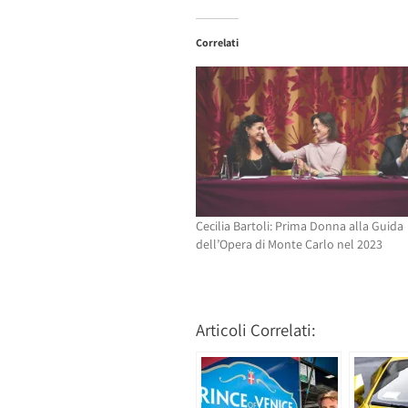
condividere
su
su
Facebook
Twitter
(Si
Correlati
(Si
apre
apre
in
in
una
una
nuova
nuova
finestra)
finestra)
Cecilia Bartoli: Prima Donna alla Guida
dell’Opera di Monte Carlo nel 2023
Articoli Correlati: