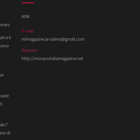
MIM
Domani
E-mail:
ti e il
mimagazine.arvalens@gmail.com
Nuovo
Website:
http://monacoitaliamagazine.net
sa
Nozze
el
de l’
ano di