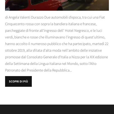
di Angela Valenti Durazzo Due automobili d'epoca, tra cui una Fiat
Cinquecento rossa con sopra la bandiera italiana e francese,
parcheggiate di fronte all'ingresso dell' Hotel Negresco, e le luci
verdi, bianche e rosse che illuminavano l'ingresso di quest'ultimo,
hanno accolto il numeroso pubblico che ha partecipato, martedì 22
ottobre 2019, alla sfilata d'alta moda nell'ambito delle iniziative
promosse dal Consolato Generale d'Italia a Nizza per la XIX edizione
della Settimana della Lingua Italiana nel Mondo, sotto l’Alto
Patronato del Presidente della Repubblica...
SCOPRI DI PIÙ