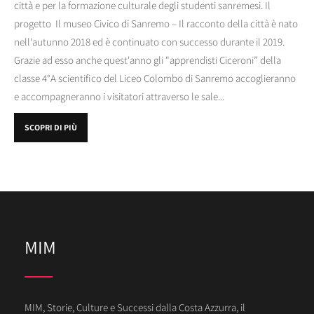
città e per la formazione culturale degli studenti sanremesi. Il
progetto Il museo Civico di Sanremo – Il racconto della città è nato
nell'autunno 2018 ed è continuato con successo durante il 2019.
Grazie ad esso anche quest'anno gli "apprendisti Ciceroni” della
classe 4°A scientifico del Liceo Colombo di Sanremo accoglieranno
e accompagneranno i visitatori attraverso le sale...
SCOPRI DI PIÙ
MIM
MIM, Storie, Culture e Successi dalla Costa Azzurra, il