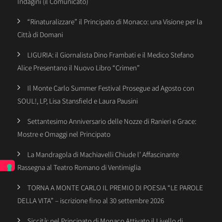
Indagini (il Comunicato)
“Rinaturalizzare” il Principato di Monaco: una Visione per la
Città di Domani
LIGURIA: il Giornalista Dino Frambati e il Medico Stefano
Alice Presentano il Nuovo Libro “Crimen”
Il Monte Carlo Summer Festival Prosegue ad Agosto con
SOUL!, LP, Lisa Stansfield e Laura Pausini
Settantesimo Anniversario delle Nozze di Ranieri e Grace:
Mostre e Omaggi nel Principato
La Mandragola di Machiavelli Chiude l’ Affascinante
Rassegna al Teatro Romano di Ventimiglia
TORNA A MONTE CARLO IL PREMIO DI POESIA “LE PAROLE
DELLA VITA” – iscrizione fino al 30 settembre 2026
Siccità: nel Principato di Monaco Attivato il Livello di