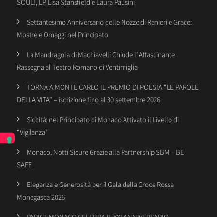
SOUL!, LP, Lisa Stansfield e Laura Pausini
Settantesimo Anniversario delle Nozze di Ranieri e Grace:
Mostre e Omaggi nel Principato
La Mandragola di Machiavelli Chiude l’ Affascinante
Rassegna al Teatro Romano di Ventimiglia
TORNA A MONTE CARLO IL PREMIO DI POESIA “LE PAROLE
DELLA VITA” – iscrizione fino al 30 settembre 2026
Siccità: nel Principato di Monaco Attivato il Livello di
“Vigilanza”
Monaco, Notti Sicure Grazie alla Partnership SBM – BE
SAFE
Eleganza e Generosità per il Gala della Croce Rossa
Monegasca 2026
PARIGI, MONACO CELEBRA IL XXI ANNIVERSARIO