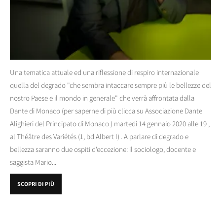
Una tematica attuale ed una riflessione di respiro internazionale
quella del degrado "che sembra intaccare sempre più le bellezze del
nostro Paese e il mondo in generale" che verrà affrontata dalla
Dante di Monaco (per saperne di più clicca su Associazione Dante
Alighieri del Principato di Monaco ) martedì 14 gennaio 2020 alle 19 ,
al Théâtre des Variétés (1, bd Albert I) . A parlare di degrado e
bellezza saranno due ospiti d'eccezione: il sociologo, docente e
saggista Mario...
SCOPRI DI PIÙ