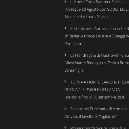
Il Monte Carlo Summer Festival
i
Prosegue ad Agosto con SOUL!, LP, Li
Stansfield e Laura Pausini
Settantesimo Anniversario delle 
di Ranieri e Grace: Mostre e Omaggi n
Principato
La Mandragola di Machiavelli Chiu
Affascinante Rassegna al Teatro Rom
Ventimiglia
TORNA A MONTE CARLO IL PREMI
POESIA “LE PAROLE DELLA VITA” –
iscrizione fino al 30 settembre 2026
Siccità: nel Principato di Monaco
Attivato il Livello di “Vigilanza”
Monaco, Notti Sicure Grazie alla