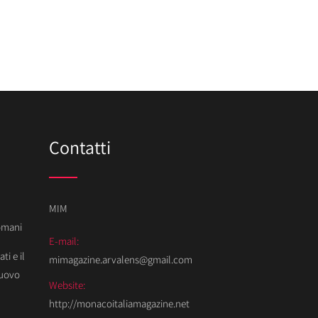
Contatti
MIM
Domani
E-mail:
ti e il
mimagazine.arvalens@gmail.com
Nuovo
Website:
http://monacoitaliamagazine.net