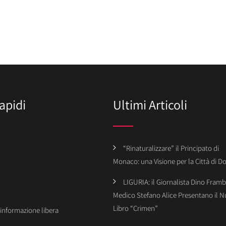
apidi
Ultimi Articoli
“Rinaturalizzare” il Principato di
Monaco: una Visione per la Città di 
LIGURIA: il Giornalista Dino Framba
Medico Stefano Alice Presentano il 
Libro “Crimen”
’informazione libera