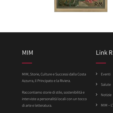
MIM
Link R
MIM, Storie, Culture e Successi dalla Costa
Eventi
Azzurra, il Principato e la Riviera.
Salute
Raccontiamo storie di stile, sostenibilità e
Notizie
interviste a personalità locali con un tocco
MIM – L
di arte e letteratura.