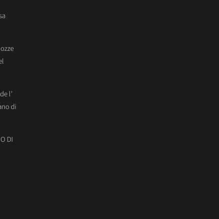
sa
Nozze
el
de l’
ano di
O DI