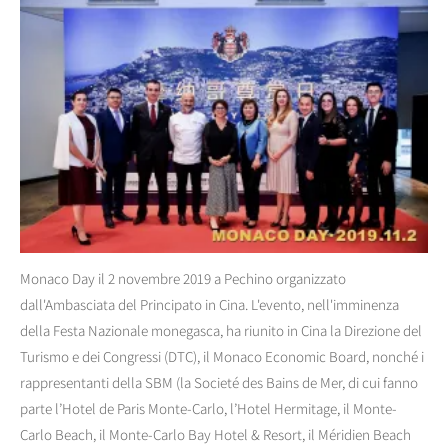
Monaco Day il 2 novembre 2019 a Pechino organizzato
dall'Ambasciata del Principato in Cina. L'evento, nell'imminenza
della Festa Nazionale monegasca, ha riunito in Cina la Direzione del
Turismo e dei Congressi (DTC), il Monaco Economic Board, nonché i
rappresentanti della SBM (la Societé des Bains de Mer, di cui fanno
parte l’Hotel de Paris Monte-Carlo, l’Hotel Hermitage, il Monte-
Carlo Beach, il Monte-Carlo Bay Hotel & Resort, il Méridien Beach