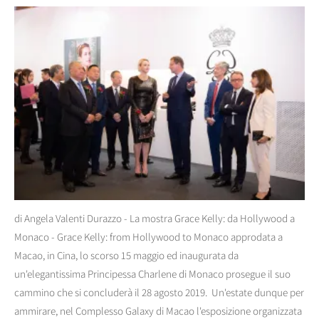
di Angela Valenti Durazzo - La mostra Grace Kelly: da Hollywood a
Monaco - Grace Kelly: from Hollywood to Monaco approdata a
Macao, in Cina, lo scorso 15 maggio ed inaugurata da
un'elegantissima Principessa Charlene di Monaco prosegue il suo
cammino che si concluderà il 28 agosto 2019. Un'estate dunque per
ammirare, nel Complesso Galaxy di Macao l'esposizione organizzata