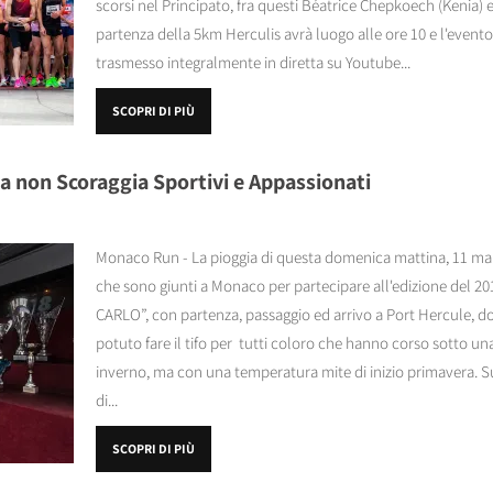
scorsi nel Principato, fra questi Béatrice Chepkoech (Kenia)
partenza della 5km Herculis avrà luogo alle ore 10 e l'evento
trasmesso integralmente in diretta su Youtube...
SCOPRI DI PIÙ
a non Scoraggia Sportivi e Appassionati
Monaco Run - La pioggia di questa domenica mattina, 11 marz
che sono giunti a Monaco per partecipare all'edizione del 
CARLO”, con partenza, passaggio ed arrivo a Port Hercule, do
potuto fare il tifo per tutti coloro che hanno corso sotto una 
inverno, ma con una temperatura mite di inizio primavera. 
di...
SCOPRI DI PIÙ