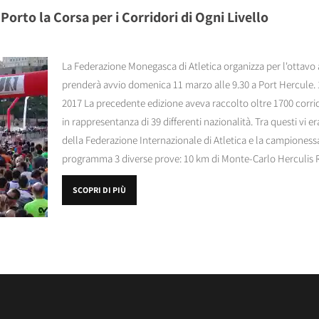
rto la Corsa per i Corridori di Ogni Livello
La Federazione Monegasca di Atletica organizza per l'otta
prenderà avvio domenica 11 marzo alle 9.30 a Port Hercule.
2017 La precedente edizione aveva raccolto oltre 1700 corri
in rappresentanza di 39 differenti nazionalità. Tra questi vi
della Federazione Internazionale di Atletica e la campioness
programma 3 diverse prove: 10 km di Monte-Carlo Herculis R
SCOPRI DI PIÙ