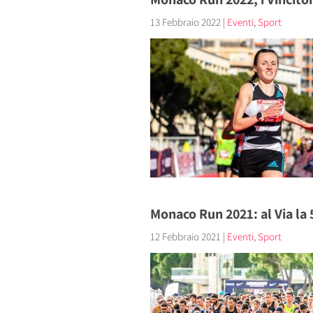
13 Febbraio 2022
|
Eventi
,
Sport
Monaco Run 2021: al Via la
12 Febbraio 2021
|
Eventi
,
Sport