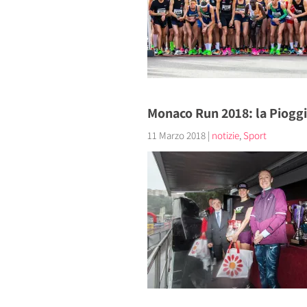
Monaco Run 2018: la Pioggi
11 Marzo 2018
|
notizie
,
Sport