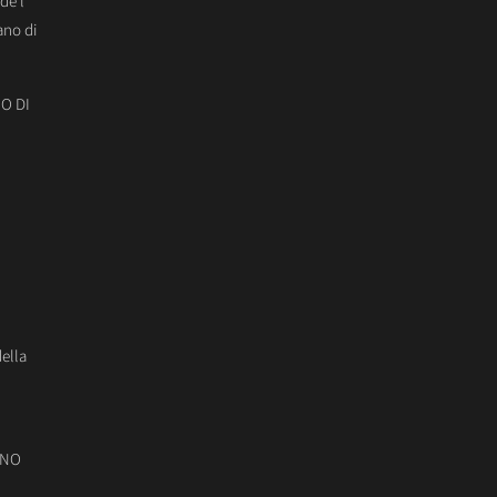
de l’
ano di
O DI
della
ONO