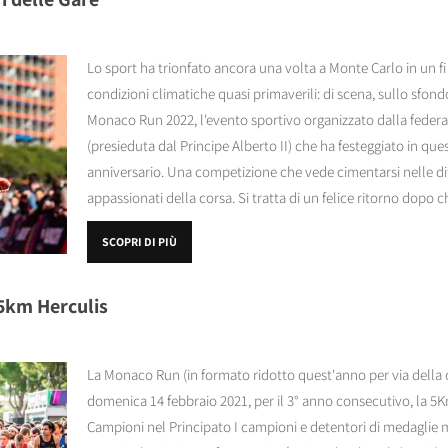
Lo sport ha trionfato ancora una volta a Monte Carlo in un fi
condizioni climatiche quasi primaverili: di scena, sullo sfondo
Monaco Run 2022, l'evento sportivo organizzato dalla federa
(presieduta dal Principe Alberto II) che ha festeggiato in que
anniversario. Una competizione che vede cimentarsi nelle diff
appassionati della corsa. Si tratta di un felice ritorno dopo 
SCOPRI DI PIÙ
 5km Herculis
La Monaco Run (in formato ridotto quest'anno per via della cr
domenica 14 febbraio 2021, per il 3° anno consecutivo, la 5K
Campioni nel Principato I campioni e detentori di medaglie mo