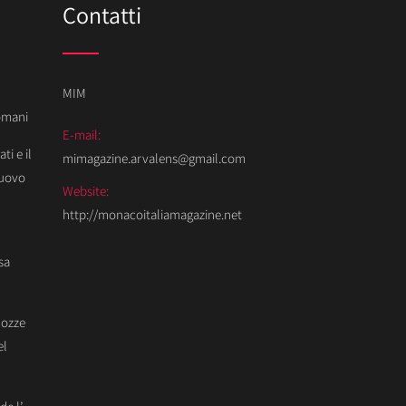
Contatti
MIM
Domani
E-mail:
ti e il
mimagazine.arvalens@gmail.com
Nuovo
Website:
http://monacoitaliamagazine.net
sa
Nozze
el