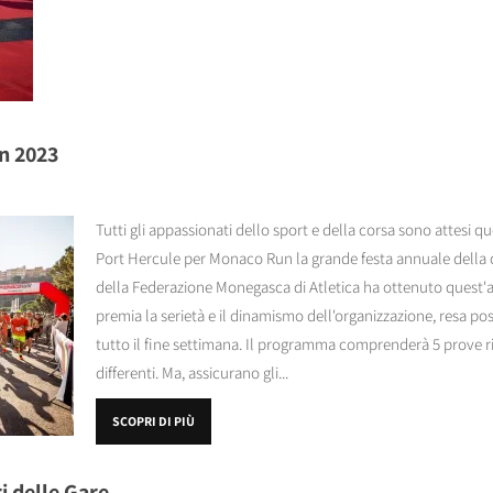
n 2023
Tutti gli appassionati dello sport e della corsa sono attesi qu
Port Hercule per Monaco Run la grande festa annuale della c
della Federazione Monegasca di Atletica ha ottenuto quest'a
premia la serietà e il dinamismo dell'organizzazione, resa po
tutto il fine settimana. Il programma comprenderà 5 prove riv
differenti. Ma, assicurano gli...
SCOPRI DI PIÙ
i delle Gare