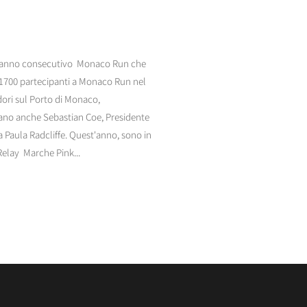
vo anno consecutivo Monaco Run che
 1700 partecipanti a Monaco Run nel
dori sul Porto di Monaco,
 erano anche Sebastian Coe, Presidente
a Paula Radcliffe. Quest'anno, sono in
elay Marche Pink...