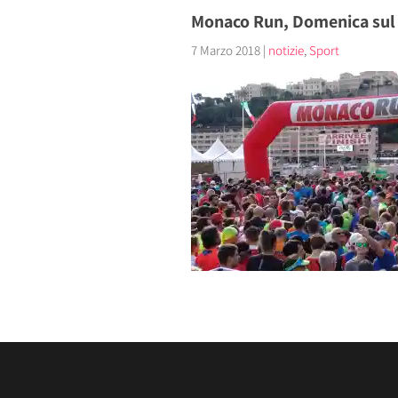
Monaco Run, Domenica sul Po
7 Marzo 2018
|
notizie
,
Sport