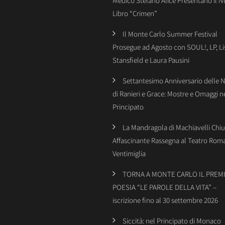
Medico Stefano Alice Presentano il 
Libro “Crimen”
Il Monte Carlo Summer Festival
Prosegue ad Agosto con SOUL!, LP, Li
Stansfield e Laura Pausini
Settantesimo Anniversario delle 
di Ranieri e Grace: Mostre e Omaggi n
Principato
La Mandragola di Machiavelli Chiu
Affascinante Rassegna al Teatro Rom
Ventimiglia
TORNA A MONTE CARLO IL PREMI
POESIA “LE PAROLE DELLA VITA” –
iscrizione fino al 30 settembre 2026
Siccità: nel Principato di Monaco