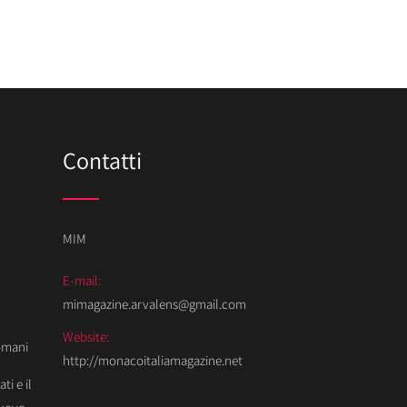
Contatti
MIM
E-mail:
mimagazine.arvalens@gmail.com
Website:
Domani
http://monacoitaliamagazine.net
ti e il