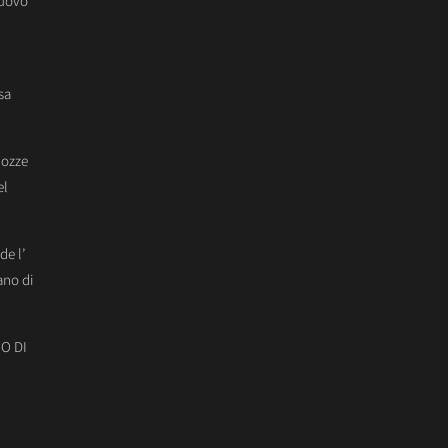
Nuovo
sa
Nozze
el
de l’
ano di
O DI