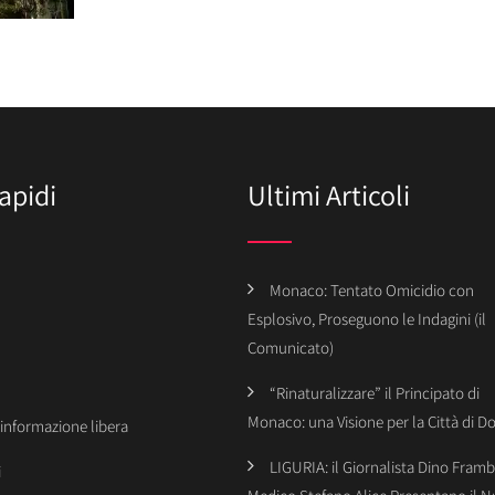
apidi
Ultimi Articoli
Monaco: Tentato Omicidio con
Esplosivo, Proseguono le Indagini (il
Comunicato)
“Rinaturalizzare” il Principato di
Monaco: una Visione per la Città di 
’informazione libera
LIGURIA: il Giornalista Dino Framba
i