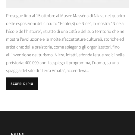
Prosegue fino al 15 ottobre al Musée Masséna di Nizza, nel quadro
delle esposizioni del circuito “Ecole(S) de Nice”, la mostra “Nice à
l’école de l’histoire”, ritratto di una città e del suo territorio che ne
mostra l'evoluzione e le molte sfaccettature culturali, storiche ed
artistiche: dalla preistoria, come spiegano gli organizzatori, fino
all'invenzione del turismo. Nizza, infatti, affonda le sue radici nella
preistoria: 400.000 anni fa, spiega il programma, l’uomo, su una
spiaggia del sito di “Terra Amata”, accendeva...
SCOPRI DI PIÙ
MIM