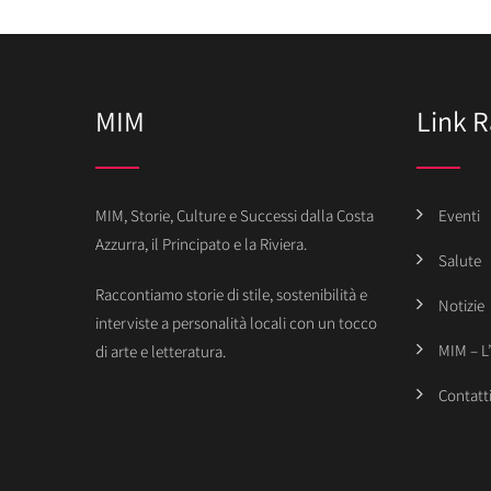
MIM
Link R
MIM, Storie, Culture e Successi dalla Costa
Eventi
Azzurra, il Principato e la Riviera.
Salute
Raccontiamo storie di stile, sostenibilità e
Notizie
interviste a personalità locali con un tocco
MIM – L
di arte e letteratura.
Contatt