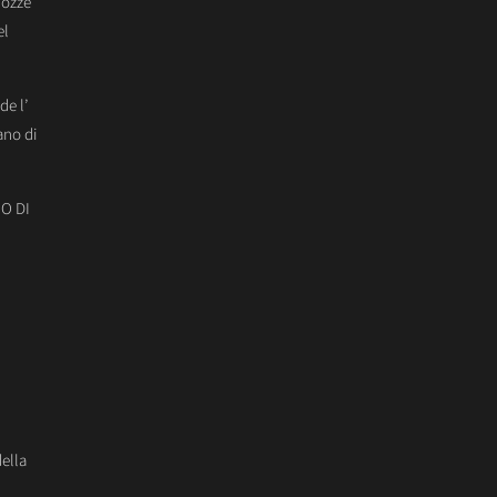
Nozze
el
de l’
ano di
O DI
della