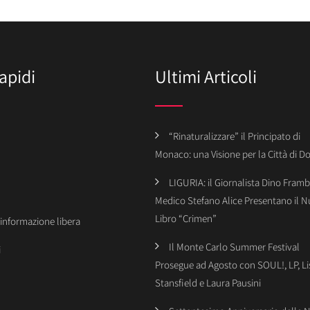
apidi
Ultimi Articoli
“Rinaturalizzare” il Principato di
Monaco: una Visione per la Città di 
LIGURIA: il Giornalista Dino Framba
Medico Stefano Alice Presentano il 
Libro “Crimen”
’informazione libera
Il Monte Carlo Summer Festival
i
Prosegue ad Agosto con SOUL!, LP, Li
Stansfield e Laura Pausini