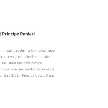
l Principe Ranieri
III, in pieno svolgimento in questi mesi
on coinvolgere anche il mondo della
ll'inaugurazione della mostra
umismatique" (ex "feudo" dei Grimaldi)
ata a S.A.S. il Principe Alberto II una