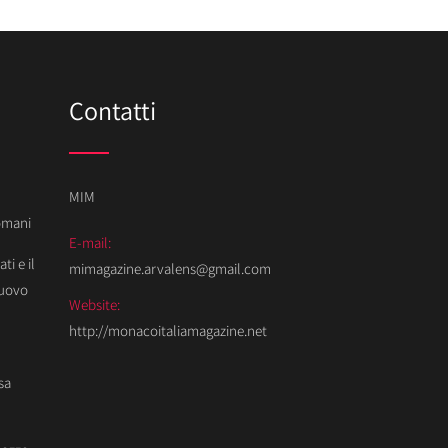
Contatti
MIM
Domani
E-mail:
ti e il
mimagazine.arvalens@gmail.com
Nuovo
Website:
http://monacoitaliamagazine.net
sa