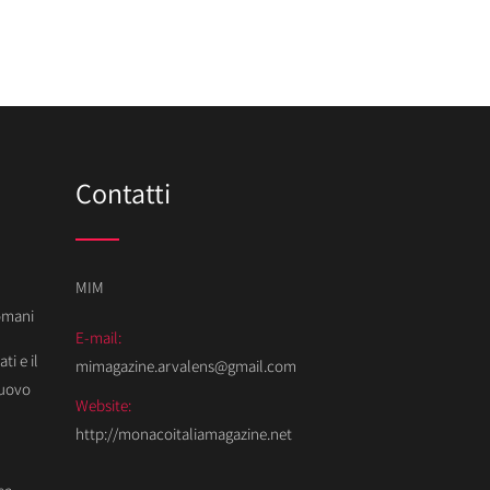
Contatti
MIM
Domani
E-mail:
ti e il
mimagazine.arvalens@gmail.com
Nuovo
Website:
http://monacoitaliamagazine.net