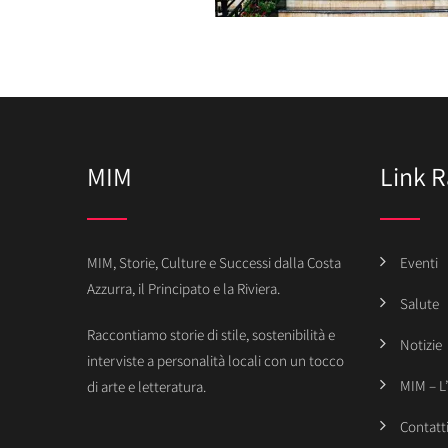
MIM
Link R
MIM, Storie, Culture e Successi dalla Costa
Eventi
Azzurra, il Principato e la Riviera.
Salute
Raccontiamo storie di stile, sostenibilità e
Notizie
interviste a personalità locali con un tocco
MIM – L
di arte e letteratura.
Contatt