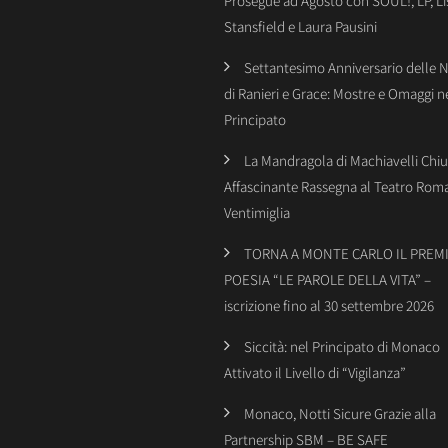
Prosegue ad Agosto con SOUL!, LP, Li
Stansfield e Laura Pausini
Settantesimo Anniversario delle 
di Ranieri e Grace: Mostre e Omaggi n
Principato
La Mandragola di Machiavelli Chiu
Affascinante Rassegna al Teatro Rom
Ventimiglia
TORNA A MONTE CARLO IL PREMI
POESIA “LE PAROLE DELLA VITA” –
iscrizione fino al 30 settembre 2026
Siccità: nel Principato di Monaco
Attivato il Livello di “Vigilanza”
Monaco, Notti Sicure Grazie alla
Partnership SBM – BE SAFE