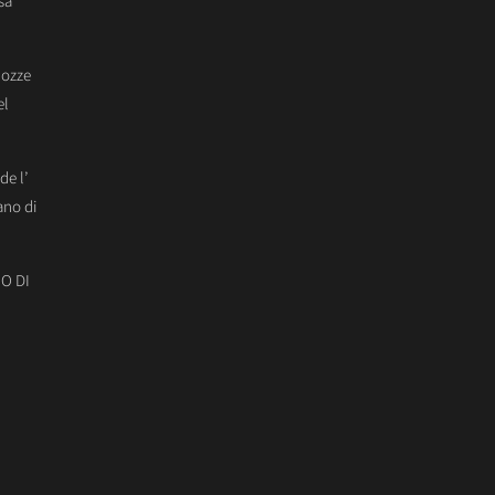
sa
Nozze
el
de l’
ano di
O DI